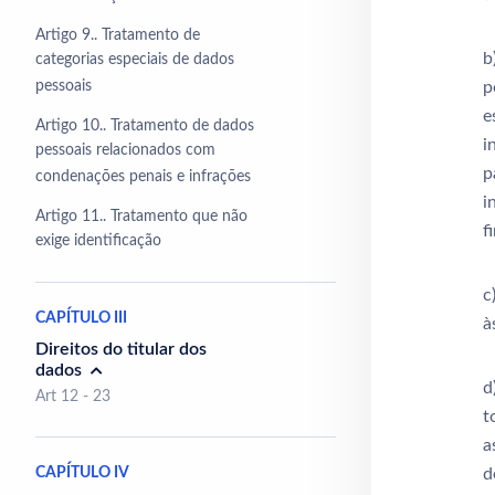
Artigo 9.. Tratamento de
b
categorias especiais de dados
pessoais
p
e
Artigo 10.. Tratamento de dados
i
pessoais relacionados com
p
condenações penais e infrações
i
Artigo 11.. Tratamento que não
f
exige identificação
c
CAPÍTULO III
à
Direitos do titular dos
dados
d
Art 12 - 23
t
a
CAPÍTULO IV
d