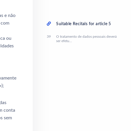
as e não
l com
Suitable Recitals for article 5
39
O tratamento de dados pessoais deverá
ica ou
ser efetu...
lidades
ivamente
);
das
em conta
os sem