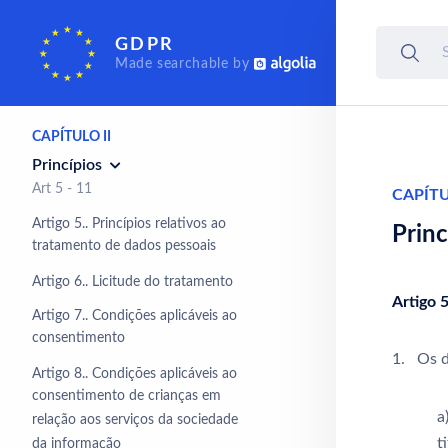
CAPÍTULO I
GDPR
Disposições gerais
Made searchable by
Art 1 - 4
CAPÍTULO II
Princípios
Art 5 - 11
CAPÍTU
Artigo 5.. Princípios relativos ao
Princ
tratamento de dados pessoais
Artigo 6.. Licitude do tratamento
Artigo 5
Artigo 7.. Condições aplicáveis ao
consentimento
1. Os d
Artigo 8.. Condições aplicáveis ao
consentimento de crianças em
a
relação aos serviços da sociedade
t
da informação