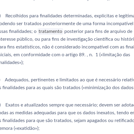
) Recolhidos para finalidades determinadas, explícitas e legítim
odendo ser tratados posteriormente de uma forma incompatíve
ssas finalidades; o
tratamento
posterior para fins de arquivo de
nteresse público, ou para fins de investigação científica ou histór
ara fins estatísticos, não é considerado incompatível com as fina
niciais, em conformidade com o artigo 89. , n. 1 («limitação das
inalidades»);
) Adequados, pertinentes e limitados ao que é necessário relat
s finalidades para as quais são tratados («minimização dos dados»
) Exatos e atualizados sempre que necessário; devem ser adota
odas as medidas adequadas para que os dados inexatos, tendo 
s finalidades para que são tratados, sejam apagados ou retificad
emora («exatidão»);