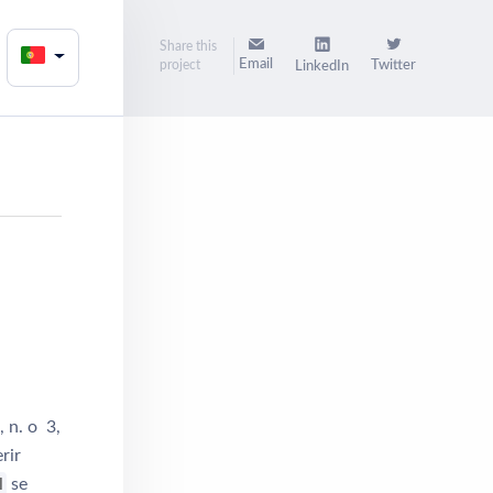
Share this
Email
project
Twitter
LinkedIn
 n. o 3,
rir
l
se