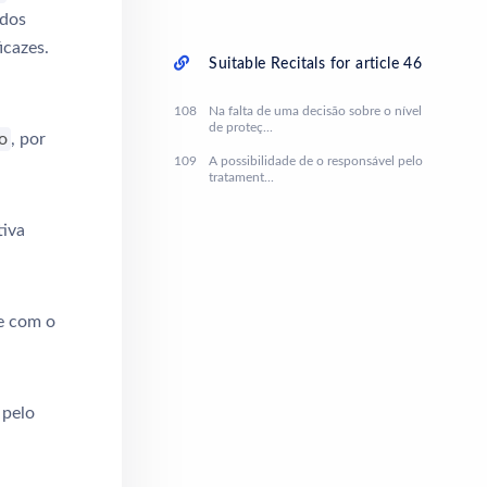
 dos
icazes.
Suitable Recitals for article 46
108
Na falta de uma decisão sobre o nível
de proteç...
o
, por
109
A possibilidade de o responsável pelo
tratament...
tiva
e com o
 pelo