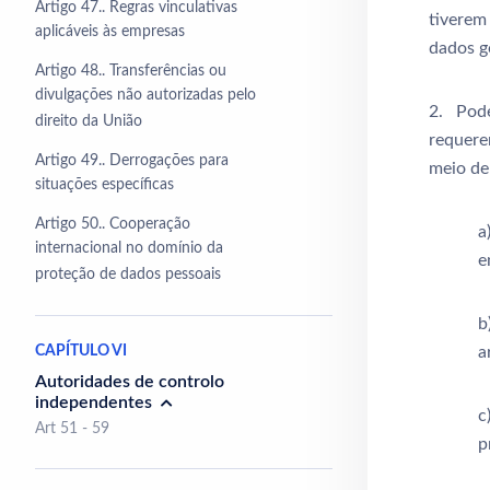
Artigo 47.. Regras vinculativas
tiverem
aplicáveis às empresas
dados go
Artigo 48.. Transferências ou
divulgações não autorizadas pelo
2. Pode
direito da União
requere
Artigo 49.. Derrogações para
meio de
situações específicas
Artigo 50.. Cooperação
a
internacional no domínio da
e
proteção de dados pessoais
CAPÍTULO VI
a
Autoridades de controlo
independentes
c
Art 51 - 59
p