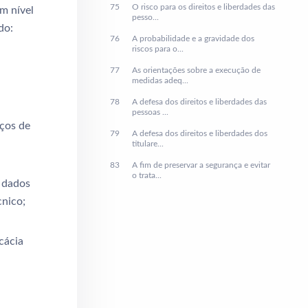
75
O risco para os direitos e liberdades das
m nível
pesso...
do:
76
A probabilidade e a gravidade dos
riscos para o...
77
As orientações sobre a execução de
medidas adeq...
78
A defesa dos direitos e liberdades das
pessoas ...
iços de
79
A defesa dos direitos e liberdades dos
titulare...
83
A fim de preservar a segurança e evitar
o trata...
s dados
cnico;
cácia