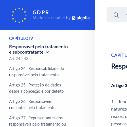
Direitos do titular dos
GDPR
dados
Made searchable by
Art 12 - 23
CAPÍTULO IV
Responsável pelo tratamento
e subcontratante
CAPÍTU
Art 24 - 43
Resp
Artigo 24.. Responsabilidade do
responsável pelo tratamento
Artigo 25.. Proteção de dados
Artigo 
desde a conceção e por defeito
1. Tend
Artigo 26.. Responsáveis
conjuntos pelo tratamento
naturez
riscos, 
Artigo 27.. Representantes dos
pessoas
responsáveis pelo tratamento ou