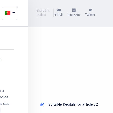
Share this
Email
project
Twitter
LinkedIn
e
e a
mo os
es das
Suitable Recitals for article 32