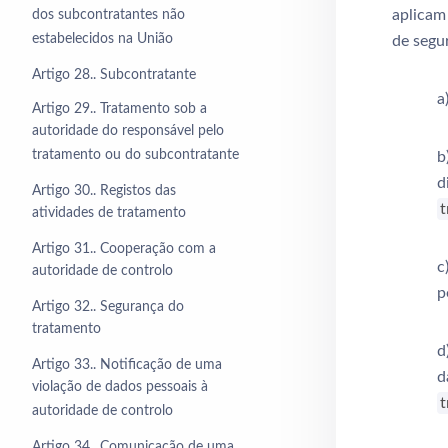
aplicam
dos subcontratantes não
estabelecidos na União
de segu
Artigo 28.. Subcontratante
a
Artigo 29.. Tratamento sob a
autoridade do responsável pelo
tratamento ou do subcontratante
b
d
Artigo 30.. Registos das
atividades de tratamento
Artigo 31.. Cooperação com a
c
autoridade de controlo
p
Artigo 32.. Segurança do
tratamento
d
Artigo 33.. Notificação de uma
d
violação de dados pessoais à
autoridade de controlo
Artigo 34.. Comunicação de uma