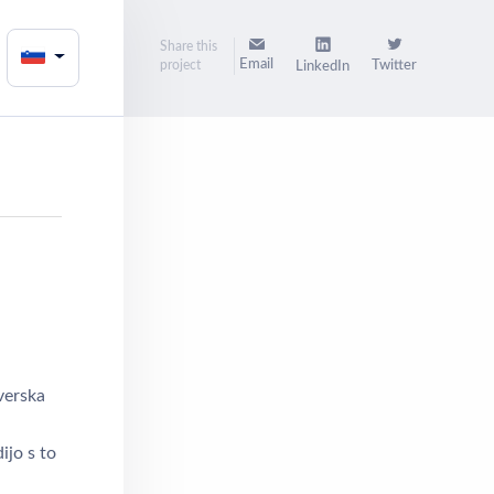
Share this
Email
project
Twitter
LinkedIn
verska
ijo s to