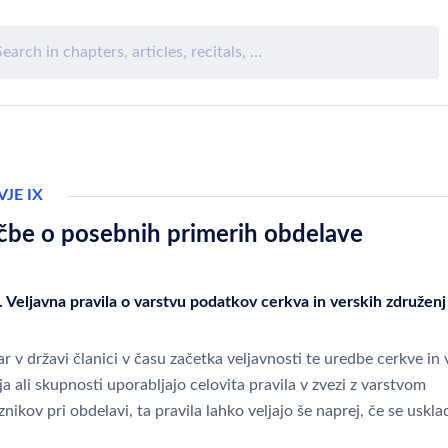
JE IX
čbe o posebnih primerih obdelave
. Veljavna pravila o varstvu podatkov cerkva in verskih združenj
 v državi članici v času začetka veljavnosti te uredbe cerkve in 
a ali skupnosti uporabljajo celovita pravila v zvezi z varstvom
ikov pri obdelavi, ta pravila lahko veljajo še naprej, če se usklad