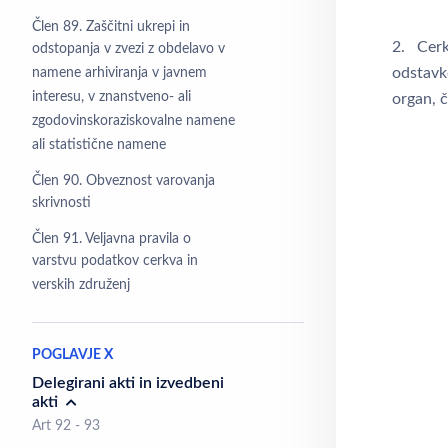
Člen 89. Zaščitni ukrepi in
2. Cerkv
odstopanja v zvezi z obdelavo v
odstavk
namene arhiviranja v javnem
interesu, v znanstveno- ali
organ, č
zgodovinskoraziskovalne namene
ali statistične namene
Člen 90. Obveznost varovanja
skrivnosti
Člen 91. Veljavna pravila o
varstvu podatkov cerkva in
verskih združenj
POGLAVJE X
Delegirani akti in izvedbeni
akti
Art 92 - 93