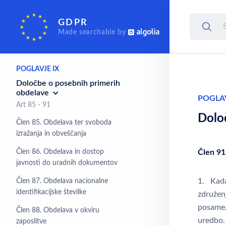
Pravna sredstva,
GDPR
odgovornost in kazni
Made searchable by
Art 77 - 84
POGLAVJE IX
Določbe o posebnih primerih
obdelave
POGLAV
Art 85 - 91
Dolo
Člen 85. Obdelava ter svoboda
izražanja in obveščanja
Člen 86. Obdelava in dostop
Člen 91
javnosti do uradnih dokumentov
1. Kadar
Člen 87. Obdelava nacionalne
identifikacijske številke
združenj
posamezn
Člen 88. Obdelava v okviru
uredbo.
zaposlitve