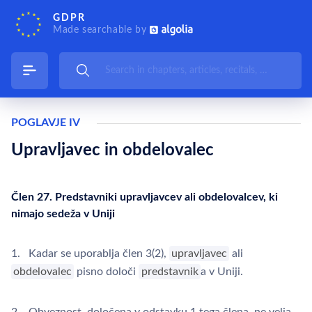
GDPR
Made searchable by
POGLAVJE IV
Upravljavec in obdelovalec
Člen 27. Predstavniki upravljavcev ali obdelovalcev, ki
nimajo sedeža v Uniji
1. Kadar se uporablja člen 3(2),
upravljavec
ali
obdelovalec
pisno določi
predstavnik
a v Uniji.