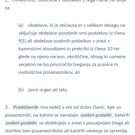
2. Obveznost, določena v odstavku 1 tega člena, ne velja
za:
(a) obdelavo, ki je občasna in v velikem obsegu ne
vključuje obdelave posebnih vrst podatkov iz člena
9(1) ali obdelave osebnih podatkov v zvezi s
kazenskimi obsodbami in prekrški iz člena 10 ter
glede na njeno naravo, okoliščine, obseg in namene
verjetno ne bo povzročila tveganja za pravice in
svoboščine posameznikov, ali
(b) javni organ ali telo.
3.
Predstavnik
ima sedež v eni od držav članic, kjer so
posamezniki, na katere se nanašajo
osebni podatki
, katerih
osebni podatki
se obdelujejo v zvezi s ponujanjem blaga ali
storitev tem posameznikom ali katerih vedenje se spremlja.