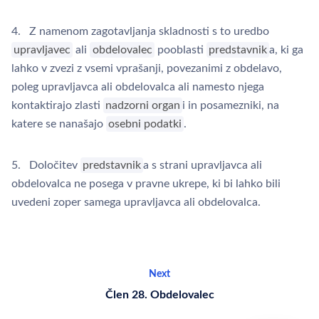
4. Z namenom zagotavljanja skladnosti s to uredbo
upravljavec
ali
obdelovalec
pooblasti
predstavnik
a, ki ga
lahko v zvezi z vsemi vprašanji, povezanimi z obdelavo,
poleg upravljavca ali obdelovalca ali namesto njega
kontaktirajo zlasti
nadzorni organ
i in posamezniki, na
katere se nanašajo
osebni podatki
.
5. Določitev
predstavnik
a s strani upravljavca ali
obdelovalca ne posega v pravne ukrepe, ki bi lahko bili
uvedeni zoper samega upravljavca ali obdelovalca.
Next
Člen 28. Obdelovalec