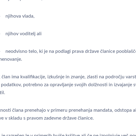
 njihova vlada,
 njihov voditelj ali
 neodvisno telo, ki je na podlagi prava države članice pooblašč
menovanje.
član ima kvalifikacije, izkušnje in znanje, zlasti na področju vars
podatkov, potrebno za opravljanje svojih dolžnosti in izvajanje s
il.
nosti člana prenehajo v primeru prenehanja mandata, odstopa al
tve v skladu s pravom zadevne države članice.
je razrešen le v primerih hujše kršitve ali če ne izpolnjuje več pog