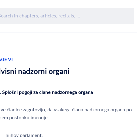
JE VI
visni nadzorni organi
. Splošni pogoji za člane nadzornega organa
ve članice zagotovijo, da vsakega člana nadzornega organa po
nem postopku imenuje:
 njihov parlament,