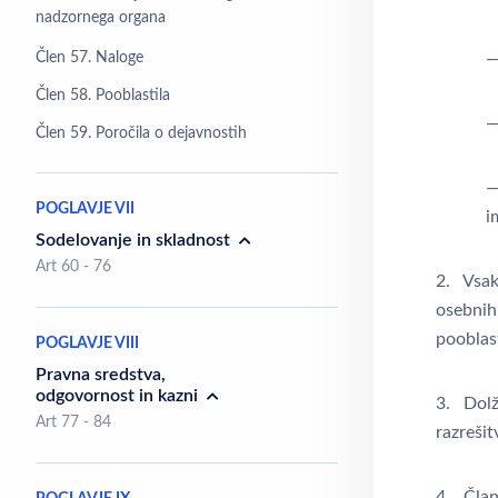
nadzornega organa
Člen 57. Naloge
—
Člen 58. Pooblastila
—
Člen 59. Poročila o dejavnostih
—
POGLAVJE VII
i
Sodelovanje in skladnost
Art 60 - 76
2. Vsak 
osebnih 
pooblast
POGLAVJE VIII
Pravna sredstva,
odgovornost in kazni
3. Dolž
Art 77 - 84
razreši
4. Član 