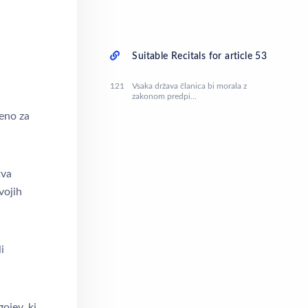
Suitable Recitals for article 53
121
Vsaka država članica bi morala z
zakonom predpi...
eno za
tva
vojih
i
ojev, ki