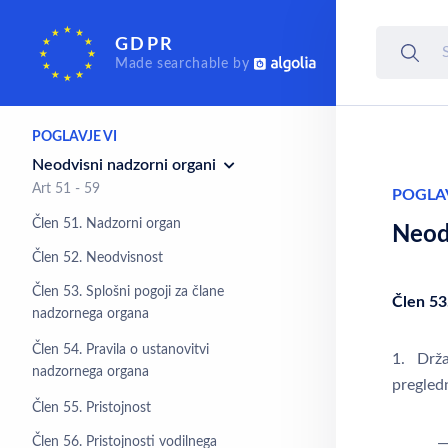
Prenos osebnih podatkov v
tretje države ali mednarodne
GDPR
organizacije
Made searchable by
Art 44 - 50
POGLAVJE VI
Neodvisni nadzorni organi
Art 51 - 59
POGLAV
Člen 51. Nadzorni organ
Neod
Člen 52. Neodvisnost
Člen 53. Splošni pogoji za člane
Člen 53
nadzornega organa
Člen 54. Pravila o ustanovitvi
1. Drža
nadzornega organa
pregled
Člen 55. Pristojnost
Člen 56. Pristojnosti vodilnega
—