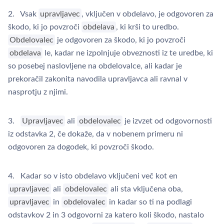
2. Vsak
upravljavec
, vključen v obdelavo, je odgovoren za
škodo, ki jo povzroči
obdelava
, ki krši to uredbo.
Obdelovalec
je odgovoren za škodo, ki jo povzroči
obdelava
le, kadar ne izpolnjuje obveznosti iz te uredbe, ki
so posebej naslovljene na obdelovalce, ali kadar je
prekoračil zakonita navodila upravljavca ali ravnal v
nasprotju z njimi.
3.
Upravljavec
ali
obdelovalec
je izvzet od odgovornosti
iz odstavka 2, če dokaže, da v nobenem primeru ni
odgovoren za dogodek, ki povzroči škodo.
4. Kadar so v isto obdelavo vključeni več kot en
upravljavec
ali
obdelovalec
ali sta vključena oba,
upravljavec
in
obdelovalec
in kadar so ti na podlagi
odstavkov 2 in 3 odgovorni za katero koli škodo, nastalo