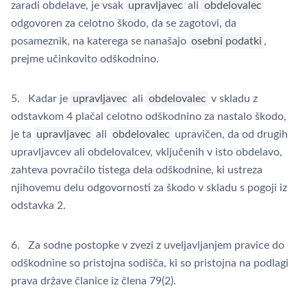
zaradi obdelave, je vsak
upravljavec
ali
obdelovalec
odgovoren za celotno škodo, da se zagotovi, da
posameznik, na katerega se nanašajo
osebni podatki
,
prejme učinkovito odškodnino.
5. Kadar je
upravljavec
ali
obdelovalec
v skladu z
odstavkom 4 plačal celotno odškodnino za nastalo škodo,
je ta
upravljavec
ali
obdelovalec
upravičen, da od drugih
upravljavcev ali obdelovalcev, vključenih v isto obdelavo,
zahteva povračilo tistega dela odškodnine, ki ustreza
njihovemu delu odgovornosti za škodo v skladu s pogoji iz
odstavka 2.
6. Za sodne postopke v zvezi z uveljavljanjem pravice do
odškodnine so pristojna sodišča, ki so pristojna na podlagi
prava države članice iz člena 79(2).