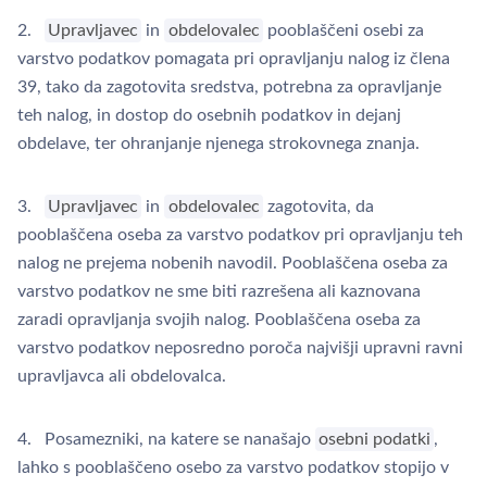
2.
Upravljavec
in
obdelovalec
pooblaščeni osebi za
varstvo podatkov pomagata pri opravljanju nalog iz člena
39, tako da zagotovita sredstva, potrebna za opravljanje
teh nalog, in dostop do osebnih podatkov in dejanj
obdelave, ter ohranjanje njenega strokovnega znanja.
3.
Upravljavec
in
obdelovalec
zagotovita, da
pooblaščena oseba za varstvo podatkov pri opravljanju teh
nalog ne prejema nobenih navodil. Pooblaščena oseba za
varstvo podatkov ne sme biti razrešena ali kaznovana
zaradi opravljanja svojih nalog. Pooblaščena oseba za
varstvo podatkov neposredno poroča najvišji upravni ravni
upravljavca ali obdelovalca.
4. Posamezniki, na katere se nanašajo
osebni podatki
,
lahko s pooblaščeno osebo za varstvo podatkov stopijo v