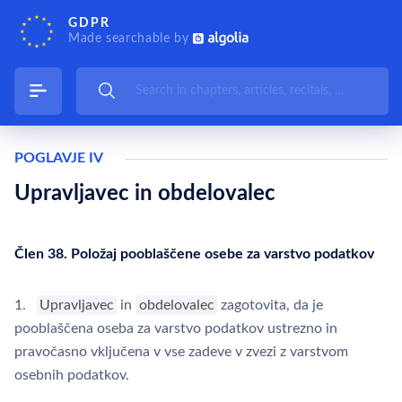
GDPR
Made searchable by
POGLAVJE IV
Upravljavec in obdelovalec
Člen 38. Položaj pooblaščene osebe za varstvo podatkov
1.
Upravljavec
in
obdelovalec
zagotovita, da je
pooblaščena oseba za varstvo podatkov ustrezno in
pravočasno vključena v vse zadeve v zvezi z varstvom
osebnih podatkov.