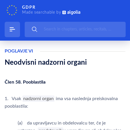
GDPR
Made searchable by
POGLAVJE VI
Neodvisni nadzorni organi
Člen 58. Pooblastila
1. Vsak
nadzorni organ
ima vsa naslednja preiskovalna
pooblastila:
(a) da upravljavcu in obdelovalcu ter, če je