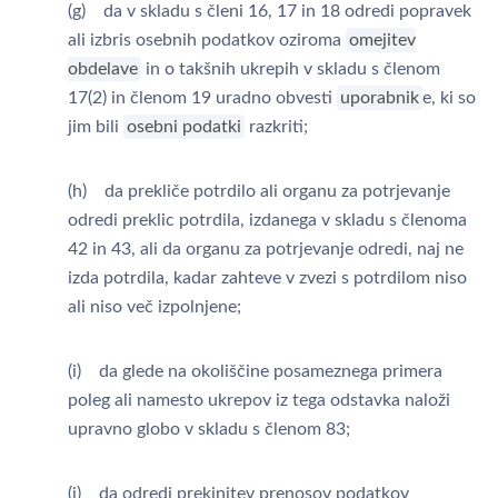
(g) da v skladu s členi 16, 17 in 18 odredi popravek
ali izbris osebnih podatkov oziroma
omejitev
obdelave
in o takšnih ukrepih v skladu s členom
17(2) in členom 19 uradno obvesti
uporabnik
e, ki so
jim bili
osebni podatki
razkriti;
(h) da prekliče potrdilo ali organu za potrjevanje
odredi preklic potrdila, izdanega v skladu s členoma
42 in 43, ali da organu za potrjevanje odredi, naj ne
izda potrdila, kadar zahteve v zvezi s potrdilom niso
ali niso več izpolnjene;
(i) da glede na okoliščine posameznega primera
poleg ali namesto ukrepov iz tega odstavka naloži
upravno globo v skladu s členom 83;
(j) da odredi prekinitev prenosov podatkov