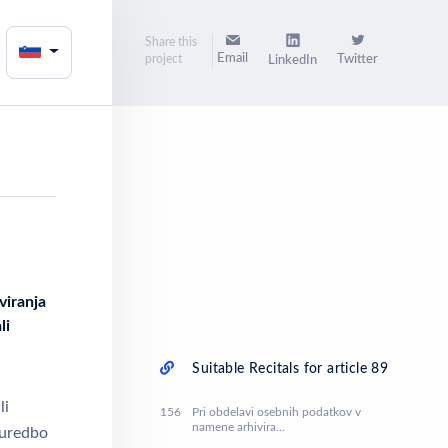
Share this
Email
project
Twitter
LinkedIn
viranja
li
Suitable Recitals for article 89
li
156
Pri obdelavi osebnih podatkov v
namene arhivira...
 uredbo