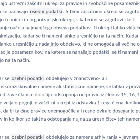
ajo ustrezni zaščitni ukrepi za pravice in svoboščine posameznik
a se nanašajo
osebni podatki
. S temi zaščitnimi ukrepi se zagoto
o tehnični in organizacijski ukrepi, s katerimi se zagotovi zlasti
anje načela najmanjšega obsega podatkov. Ti ukrepi lahko vključ
mizacijo, kadar se ti nameni lahko uresničijo na ta način. Kadar 
lahko uresničijo z nadaljnjo obdelavo, ki ne omogoča ali več ne
kacije posameznikov, na katere se nanašajo podatki, se ti nameni
jo na ta način.
ar se
osebni podatki
obdelujejo v znanstveno- ali
nskoraziskovalne namene ali statistične namene, se lahko v prav
u države članice določijo odstopanja od pravic iz členov 15, 16, 1
e veljajo pogoji in zaščitni ukrepi iz odstavka 1 tega člena, kolikor
o, da bi takšne pravice onemogočile ali resno ovirale doseganje 
 in kolikor so takšna odstopanja nujna za uresničitev teh name
ar se
osebni podatki
obdelujejo za namene arhiviranja v javnem