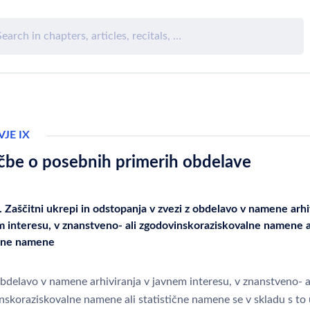
JE IX
čbe o posebnih primerih obdelave
. Zaščitni ukrepi in odstopanja v zvezi z obdelavo v namene arhi
m interesu, v znanstveno- ali zgodovinskoraziskovalne namene a
ične namene
bdelavo v namene arhiviranja v javnem interesu, v znanstveno- a
nskoraziskovalne namene ali statistične namene se v skladu s to