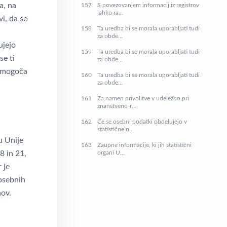
a, na
157
S povezovanjem informacij iz registrov
lahko ra...
vi, da se
158
Ta uredba bi se morala uporabljati tudi
za obde...
ujejo
159
Ta uredba bi se morala uporabljati tudi
se ti
za obde...
 omogoča
160
Ta uredba bi se morala uporabljati tudi
za obde...
161
Za namen privolitve v udeležbo pri
znanstveno-r...
162
Če se osebni podatki obdelujejo v
statistične n...
u Unije
163
Zaupne informacije, ki jih statistični
organi U...
8 in 21,
 je
posebnih
nov.