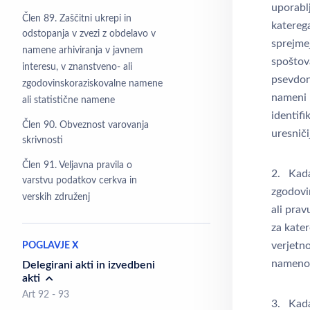
uporablj
Člen 89. Zaščitni ukrepi in
katereg
odstopanja v zvezi z obdelavo v
sprejmej
namene arhiviranja v javnem
spoštov
interesu, v znanstveno- ali
psevdoni
zgodovinskoraziskovalne namene
nameni 
ali statistične namene
identifi
Člen 90. Obveznost varovanja
uresniči
skrivnosti
Člen 91. Veljavna pravila o
2. Kad
varstvu podatkov cerkva in
zgodovi
verskih združenj
ali prav
za kater
verjetn
POGLAVJE X
namenov
Delegirani akti in izvedbeni
akti
Art 92 - 93
3. Kad