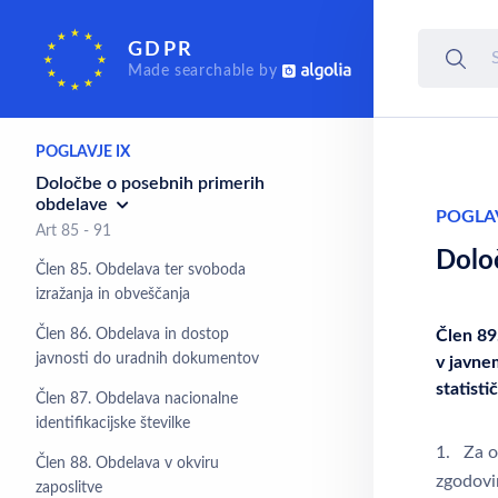
Pravna sredstva,
GDPR
odgovornost in kazni
Made searchable by
Art 77 - 84
POGLAVJE IX
Določbe o posebnih primerih
obdelave
POGLAV
Art 85 - 91
Dolo
Člen 85. Obdelava ter svoboda
izražanja in obveščanja
Člen 86. Obdelava in dostop
Člen 89
javnosti do uradnih dokumentov
v javne
statist
Člen 87. Obdelava nacionalne
identifikacijske številke
1. Za o
Člen 88. Obdelava v okviru
zgodovi
zaposlitve