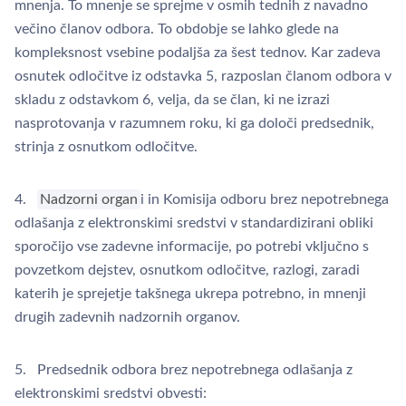
mnenja. To mnenje se sprejme v osmih tednih z navadno
večino članov odbora. To obdobje se lahko glede na
kompleksnost vsebine podaljša za šest tednov. Kar zadeva
osnutek odločitve iz odstavka 5, razposlan članom odbora v
skladu z odstavkom 6, velja, da se član, ki ne izrazi
nasprotovanja v razumnem roku, ki ga določi predsednik,
strinja z osnutkom odločitve.
4.
Nadzorni organ
i in Komisija odboru brez nepotrebnega
odlašanja z elektronskimi sredstvi v standardizirani obliki
sporočijo vse zadevne informacije, po potrebi vključno s
povzetkom dejstev, osnutkom odločitve, razlogi, zaradi
katerih je sprejetje takšnega ukrepa potrebno, in mnenji
drugih zadevnih nadzornih organov.
5. Predsednik odbora brez nepotrebnega odlašanja z
elektronskimi sredstvi obvesti: