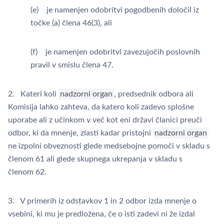
(e) je namenjen odobritvi pogodbenih določil iz
točke (a) člena 46(3), ali
(f) je namenjen odobritvi zavezujočih poslovnih
pravil v smislu člena 47.
2. Kateri koli
nadzorni organ
, predsednik odbora ali
Komisija lahko zahteva, da katero koli zadevo splošne
uporabe ali z učinkom v več kot eni državi članici preuči
odbor, ki da mnenje, zlasti kadar pristojni
nadzorni organ
ne izpolni obveznosti glede medsebojne pomoči v skladu s
členom 61 ali glede skupnega ukrepanja v skladu s
členom 62.
3. V primerih iz odstavkov 1 in 2 odbor izda mnenje o
vsebini, ki mu je predložena, če o isti zadevi ni že izdal