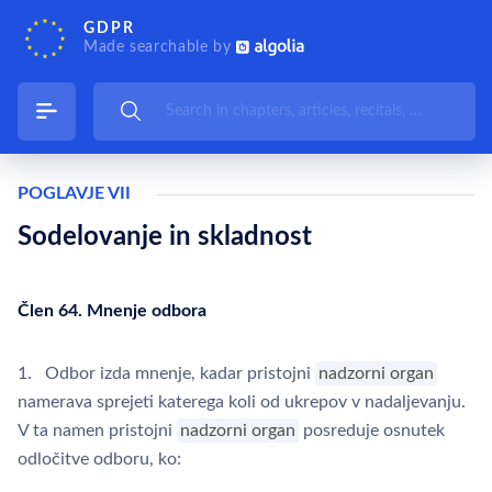
GDPR
Made searchable by
POGLAVJE VII
Sodelovanje in skladnost
Člen 64. Mnenje odbora
1. Odbor izda mnenje, kadar pristojni
nadzorni organ
namerava sprejeti katerega koli od ukrepov v nadaljevanju.
V ta namen pristojni
nadzorni organ
posreduje osnutek
odločitve odboru, ko: