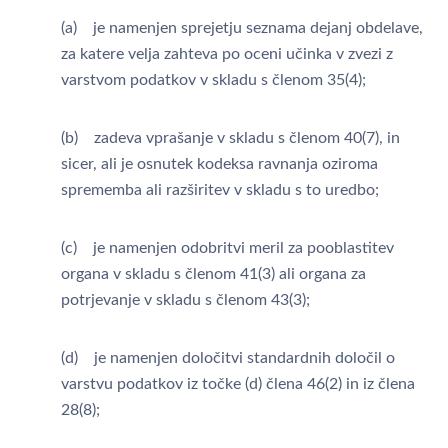
(a) je namenjen sprejetju seznama dejanj obdelave,
za katere velja zahteva po oceni učinka v zvezi z
varstvom podatkov v skladu s členom 35(4);
(b) zadeva vprašanje v skladu s členom 40(7), in
sicer, ali je osnutek kodeksa ravnanja oziroma
sprememba ali razširitev v skladu s to uredbo;
(c) je namenjen odobritvi meril za pooblastitev
organa v skladu s členom 41(3) ali organa za
potrjevanje v skladu s členom 43(3);
(d) je namenjen določitvi standardnih določil o
varstvu podatkov iz točke (d) člena 46(2) in iz člena
28(8);