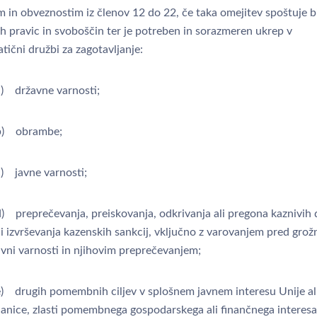
m in obveznostim iz členov 12 do 22, če taka omejitev spoštuje b
h pravic in svoboščin ter je potreben in sorazmeren ukrep v
ični družbi za zagotavljanje:
a) državne varnosti;
b) obrambe;
c) javne varnosti;
d) preprečevanja, preiskovanja, odkrivanja ali pregona kaznivih 
li izvrševanja kazenskih sankcij, vključno z varovanjem pred grož
avni varnosti in njihovim preprečevanjem;
e) drugih pomembnih ciljev v splošnem javnem interesu Unije al
lanice, zlasti pomembnega gospodarskega ali finančnega interesa