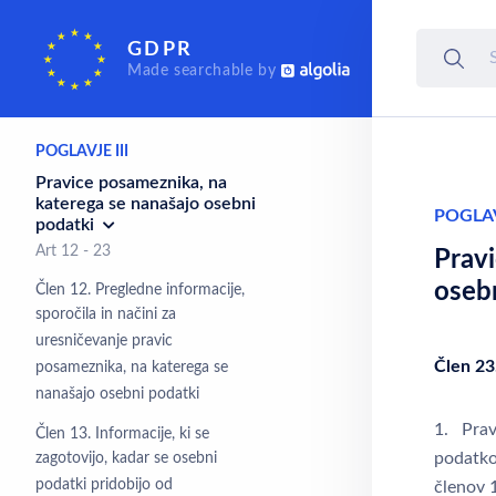
POGLAVJE II
GDPR
Načela
Made searchable by
Art 5 - 11
POGLAVJE III
Pravice posameznika, na
katerega se nanašajo osebni
POGLAV
podatki
Art 12 - 23
Prav
oseb
Člen 12. Pregledne informacije,
sporočila in načini za
uresničevanje pravic
Člen 23
posameznika, na katerega se
nanašajo osebni podatki
1. Pravo
Člen 13. Informacije, ki se
podatko
zagotovijo, kadar se osebni
podatki pridobijo od
členov 1