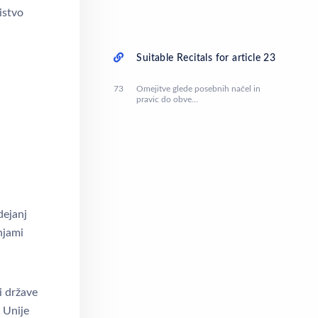
istvo
Suitable Recitals for article 23
73
Omejitve glede posebnih načel in
pravic do obve...
dejanj
njami
i države
 Unije