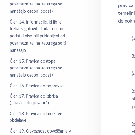
posameznika, na katerega se
pravica
nanašajo osebni podatki
temeljni
demokrat
Člen 14. Informacije, ki jih je
treba zagotoviti, kadar osebni
podatki niso bili pridobljeni od
(
posameznika, na katerega se ti
nanašajo
(
Člen 15. Pravica dostopa
posameznika, na katerega se
(
nanašajo osebni podatki
Člen 16. Pravica do popravka
(
Člen 17. Pravica do izbrisa
a
(„pravica do pozabe“)
j
Člen 18. Pravica do omejitve
obdelave
(
Člen 19. Obveznost obveščanja v
č