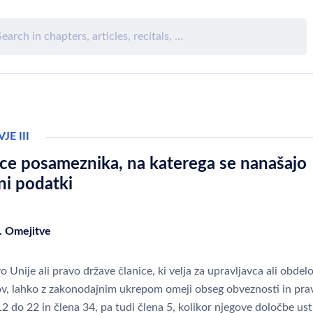
JE III
ice posameznika, na katerega se nanašajo
ni podatki
. Omejitve
 Unije ali pravo države članice, ki velja za upravljavca ali obdel
v, lahko z zakonodajnim ukrepom omeji obseg obveznosti in prav
2 do 22 in člena 34, pa tudi člena 5, kolikor njegove določbe ust