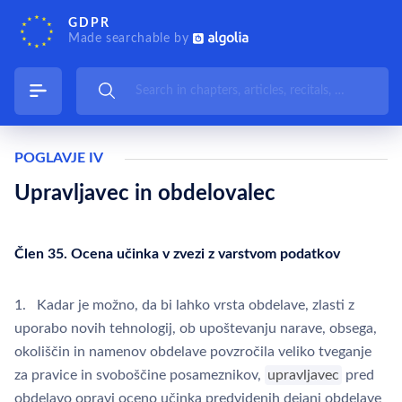
GDPR
Made searchable by
POGLAVJE IV
Upravljavec in obdelovalec
Člen 35. Ocena učinka v zvezi z varstvom podatkov
1. Kadar je možno, da bi lahko vrsta obdelave, zlasti z
uporabo novih tehnologij, ob upoštevanju narave, obsega,
okoliščin in namenov obdelave povzročila veliko tveganje
za pravice in svoboščine posameznikov,
upravljavec
pred
obdelavo opravi oceno učinka predvidenih dejanj obdelave