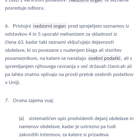
v zvezi z varstvom podatkov.
Nadzorni organ
te sezname
posreduje odboru.
6. Pristojni
nadzorni organ
pred sprejetjem seznamov iz
odstavkov 4 in 5 uporabi mehanizem za skladnost iz
člena 63, kadar taki seznami vključujejo dejavnosti
obdelave, ki so povezane z nudenjem blaga ali storitev
posameznikom, na katere se nanašajo
osebni podatki
, ali s
spremljanjem njihovega ravnanja v več državah članicah ali
pa lahko znatno vplivajo na prosti pretok osebnih podatkov
v Uniji.
7. Ocena zajema vsaj:
(a) sistematičen opis predvidenih dejanj obdelave in
namenov obdelave, kadar je ustrezno pa tudi
zakonitih interesov, za katere si prizadeva