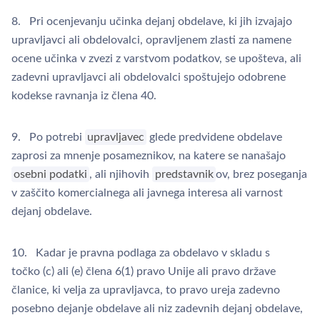
8. Pri ocenjevanju učinka dejanj obdelave, ki jih izvajajo
upravljavci ali obdelovalci, opravljenem zlasti za namene
ocene učinka v zvezi z varstvom podatkov, se upošteva, ali
zadevni upravljavci ali obdelovalci spoštujejo odobrene
kodekse ravnanja iz člena 40.
9. Po potrebi
upravljavec
glede predvidene obdelave
zaprosi za mnenje posameznikov, na katere se nanašajo
osebni podatki
, ali njihovih
predstavnik
ov, brez poseganja
v zaščito komercialnega ali javnega interesa ali varnost
dejanj obdelave.
10. Kadar je pravna podlaga za obdelavo v skladu s
točko (c) ali (e) člena 6(1) pravo Unije ali pravo države
članice, ki velja za upravljavca, to pravo ureja zadevno
posebno dejanje obdelave ali niz zadevnih dejanj obdelave,