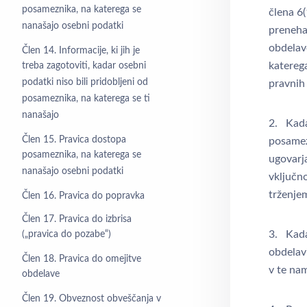
posameznika, na katerega se
člena 6(
nanašajo osebni podatki
preneha
obdelav
Člen 14. Informacije, ki jih je
katereg
treba zagotoviti, kadar osebni
podatki niso bili pridobljeni od
pravnih
posameznika, na katerega se ti
nanašajo
2. Kad
Člen 15. Pravica dostopa
posamez
posameznika, na katerega se
ugovarj
nanašajo osebni podatki
vključn
trženje
Člen 16. Pravica do popravka
Člen 17. Pravica do izbrisa
3. Kada
(„pravica do pozabe“)
obdelav
Člen 18. Pravica do omejitve
v te na
obdelave
Člen 19. Obveznost obveščanja v