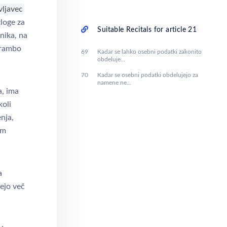
ljavec
loge za
Suitable Recitals for article 21
nika, na
obrambo
69
Kadar se lahko osebni podatki zakonito
obdeluje...
70
Kadar se osebni podatki obdelujejo za
namene ne...
a, ima
koli
nja,
im
a
ejo več