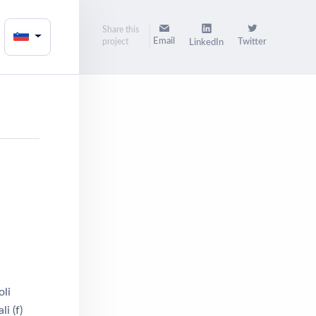
Share this
Email
project
Twitter
LinkedIn
i
oli
i (f)