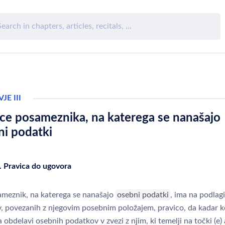
JE III
ice posameznika, na katerega se nanašajo
ni podatki
. Pravica do ugovora
meznik, na katerega se nanašajo
osebni podatki
, ima na podlag
v, povezanih z njegovim posebnim položajem, pravico, da kadar k
 obdelavi osebnih podatkov v zvezi z njim, ki temelji na točki (e) al