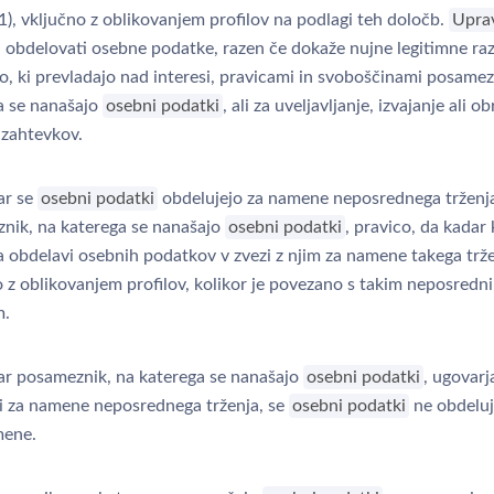
1), vključno z oblikovanjem profilov na podlagi teh določb.
Uprav
 obdelovati osebne podatke, razen če dokaže nujne legitimne raz
o, ki prevladajo nad interesi, pravicami in svoboščinami posamez
a se nanašajo
osebni podatki
, ali za uveljavljanje, izvajanje ali 
 zahtevkov.
ar se
osebni podatki
obdelujejo za namene neposrednega trženj
nik, na katerega se nanašajo
osebni podatki
, pravico, da kadar 
a obdelavi osebnih podatkov v zvezi z njim za namene takega trže
o z oblikovanjem profilov, kolikor je povezano s takim neposredn
m.
r posameznik, na katerega se nanašajo
osebni podatki
, ugovarj
i za namene neposrednega trženja, se
osebni podatki
ne obdeluj
mene.