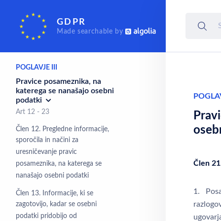
POGLAVJE II
GDPR
Načela
Made searchable by
Art 5 - 11
POGLAVJE III
Pravice posameznika, na
katerega se nanašajo osebni
POGLAV
podatki
Art 12 - 23
Prav
oseb
Člen 12. Pregledne informacije,
sporočila in načini za
uresničevanje pravic
Člen 21
posameznika, na katerega se
nanašajo osebni podatki
1. Posa
Člen 13. Informacije, ki se
razlogo
zagotovijo, kadar se osebni
podatki pridobijo od
ugovarja