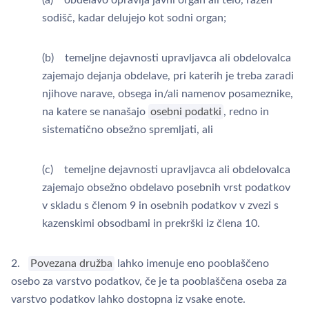
(a) obdelavo opravlja javni organ ali telo, razen
sodišč, kadar delujejo kot sodni organ;
(b) temeljne dejavnosti upravljavca ali obdelovalca
zajemajo dejanja obdelave, pri katerih je treba zaradi
njihove narave, obsega in/ali namenov posameznike,
na katere se nanašajo
osebni podatki
, redno in
sistematično obsežno spremljati, ali
(c) temeljne dejavnosti upravljavca ali obdelovalca
zajemajo obsežno obdelavo posebnih vrst podatkov
v skladu s členom 9 in osebnih podatkov v zvezi s
kazenskimi obsodbami in prekrški iz člena 10.
2.
Povezana družba
lahko imenuje eno pooblaščeno
osebo za varstvo podatkov, če je ta pooblaščena oseba za
varstvo podatkov lahko dostopna iz vsake enote.