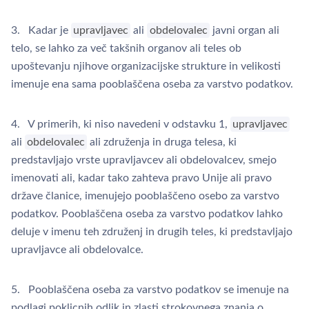
3. Kadar je
upravljavec
ali
obdelovalec
javni organ ali
telo, se lahko za več takšnih organov ali teles ob
upoštevanju njihove organizacijske strukture in velikosti
imenuje ena sama pooblaščena oseba za varstvo podatkov.
4. V primerih, ki niso navedeni v odstavku 1,
upravljavec
ali
obdelovalec
ali združenja in druga telesa, ki
predstavljajo vrste upravljavcev ali obdelovalcev, smejo
imenovati ali, kadar tako zahteva pravo Unije ali pravo
države članice, imenujejo pooblaščeno osebo za varstvo
podatkov. Pooblaščena oseba za varstvo podatkov lahko
deluje v imenu teh združenj in drugih teles, ki predstavljajo
upravljavce ali obdelovalce.
5. Pooblaščena oseba za varstvo podatkov se imenuje na
podlagi poklicnih odlik in zlasti strokovnega znanja o