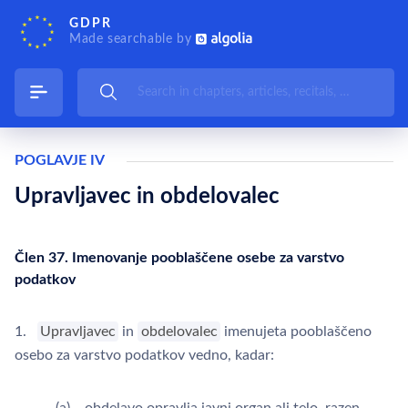
GDPR
Made searchable by
POGLAVJE IV
Upravljavec in obdelovalec
Člen 37. Imenovanje pooblaščene osebe za varstvo
podatkov
1.
Upravljavec
in
obdelovalec
imenujeta pooblaščeno
osebo za varstvo podatkov vedno, kadar: