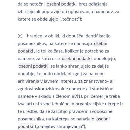
da se netočni
osebni podatki
brez odlašanja
izbrišejo ali popravijo ob upoštevanju namenov, za
katere se obdelujejo („točnost“);
(e) hranjeni v obliki, ki dopušča identifikacijo
posameznikov, na katere se nanašajo
osebni
podatki
, le toliko časa, kolikor je potrebno za
namene, za katere se
osebni podatki
obdelujejo;
osebni podatki
se lahko shranjujejo za daljše
obdobje, če bodo obdelani zgolj za namene
arhiviranja v javnem interesu, za znanstveno- ali
zgodovinskoraziskovalne namene ali statistične
namene v skladu s členom 89(1), pri čemer je treba
izvajati ustrezne tehnične in organizacijske ukrepe iz
te uredbe, da se zaščitijo pravice in svoboščine
posameznika, na katerega se nanašajo
osebni
podatki
(„omejitev shranjevanja“);