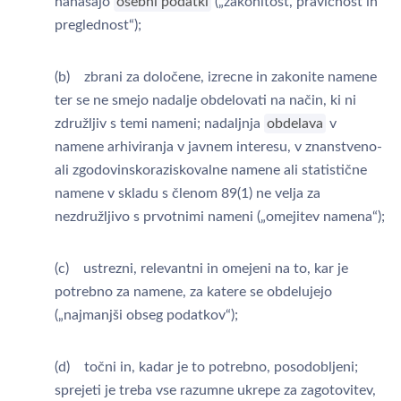
nanašajo
osebni podatki
(„zakonitost, pravičnost in
preglednost“);
(b) zbrani za določene, izrecne in zakonite namene
ter se ne smejo nadalje obdelovati na način, ki ni
združljiv s temi nameni; nadaljnja
obdelava
v
namene arhiviranja v javnem interesu, v znanstveno-
ali zgodovinskoraziskovalne namene ali statistične
namene v skladu s členom 89(1) ne velja za
nezdružljivo s prvotnimi nameni („omejitev namena“);
(c) ustrezni, relevantni in omejeni na to, kar je
potrebno za namene, za katere se obdelujejo
(„najmanjši obseg podatkov“);
(d) točni in, kadar je to potrebno, posodobljeni;
sprejeti je treba vse razumne ukrepe za zagotovitev,