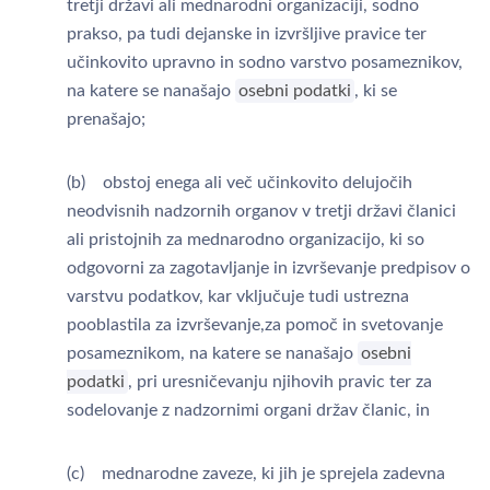
tretji državi ali mednarodni organizaciji, sodno
prakso, pa tudi dejanske in izvršljive pravice ter
učinkovito upravno in sodno varstvo posameznikov,
na katere se nanašajo
osebni podatki
, ki se
prenašajo;
(b) obstoj enega ali več učinkovito delujočih
neodvisnih nadzornih organov v tretji državi članici
ali pristojnih za mednarodno organizacijo, ki so
odgovorni za zagotavljanje in izvrševanje predpisov o
varstvu podatkov, kar vključuje tudi ustrezna
pooblastila za izvrševanje,za pomoč in svetovanje
posameznikom, na katere se nanašajo
osebni
podatki
, pri uresničevanju njihovih pravic ter za
sodelovanje z nadzornimi organi držav članic, in
(c) mednarodne zaveze, ki jih je sprejela zadevna