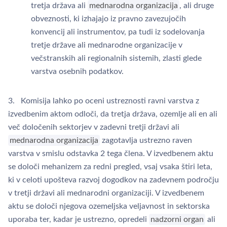
tretja država ali
mednarodna organizacija
, ali druge
obveznosti, ki izhajajo iz pravno zavezujočih
konvencij ali instrumentov, pa tudi iz sodelovanja
tretje države ali mednarodne organizacije v
večstranskih ali regionalnih sistemih, zlasti glede
varstva osebnih podatkov.
3. Komisija lahko po oceni ustreznosti ravni varstva z
izvedbenim aktom odloči, da tretja država, ozemlje ali en ali
več določenih sektorjev v zadevni tretji državi ali
mednarodna organizacija
zagotavlja ustrezno raven
varstva v smislu odstavka 2 tega člena. V izvedbenem aktu
se določi mehanizem za redni pregled, vsaj vsaka štiri leta,
ki v celoti upošteva razvoj dogodkov na zadevnem področju
v tretji državi ali mednarodni organizaciji. V izvedbenem
aktu se določi njegova ozemeljska veljavnost in sektorska
uporaba ter, kadar je ustrezno, opredeli
nadzorni organ
ali