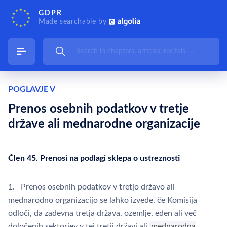
GDPR
Made searchable by
POGLAVJE V
Prenos osebnih podatkov v tretje
države ali mednarodne organizacije
Člen 45. Prenosi na podlagi sklepa o ustreznosti
1. Prenos osebnih podatkov v tretjo državo ali
mednarodno organizacijo se lahko izvede, če Komisija
odloči, da zadevna tretja država, ozemlje, eden ali več
določenih sektorjev v tej tretji državi ali
mednarodna