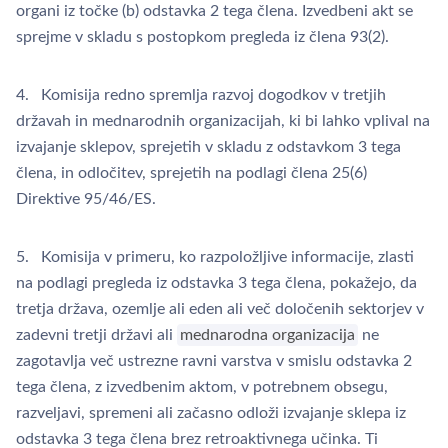
organi iz točke (b) odstavka 2 tega člena. Izvedbeni akt se
sprejme v skladu s postopkom pregleda iz člena 93(2).
4. Komisija redno spremlja razvoj dogodkov v tretjih
državah in mednarodnih organizacijah, ki bi lahko vplival na
izvajanje sklepov, sprejetih v skladu z odstavkom 3 tega
člena, in odločitev, sprejetih na podlagi člena 25(6)
Direktive 95/46/ES.
5. Komisija v primeru, ko razpoložljive informacije, zlasti
na podlagi pregleda iz odstavka 3 tega člena, pokažejo, da
tretja država, ozemlje ali eden ali več določenih sektorjev v
zadevni tretji državi ali
mednarodna organizacija
ne
zagotavlja več ustrezne ravni varstva v smislu odstavka 2
tega člena, z izvedbenim aktom, v potrebnem obsegu,
razveljavi, spremeni ali začasno odloži izvajanje sklepa iz
odstavka 3 tega člena brez retroaktivnega učinka. Ti