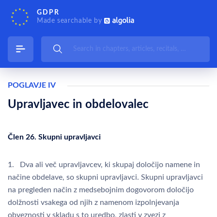
GDPR
Made searchable by
POGLAVJE IV
Upravljavec in obdelovalec
Člen 26. Skupni upravljavci
1. Dva ali več upravljavcev, ki skupaj določijo namene in
načine obdelave, so skupni upravljavci. Skupni upravljavci
na pregleden način z medsebojnim dogovorom določijo
dolžnosti vsakega od njih z namenom izpolnjevanja
obveznosti v skladu s to uredbo, zlasti v zvezi z