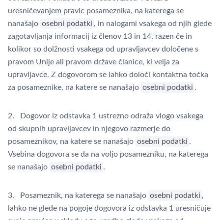
uresničevanjem pravic posameznika, na katerega se
nanašajo
osebni podatki
, in nalogami vsakega od njih glede
zagotavljanja informacij iz členov 13 in 14, razen če in
kolikor so dolžnosti vsakega od upravljavcev določene s
pravom Unije ali pravom države članice, ki velja za
upravljavce. Z dogovorom se lahko določi kontaktna točka
za posameznike, na katere se nanašajo
osebni podatki
.
2. Dogovor iz odstavka 1 ustrezno odraža vlogo vsakega
od skupnih upravljavcev in njegovo razmerje do
posameznikov, na katere se nanašajo
osebni podatki
.
Vsebina dogovora se da na voljo posamezniku, na katerega
se nanašajo
osebni podatki
.
3. Posameznik, na katerega se nanašajo
osebni podatki
,
lahko ne glede na pogoje dogovora iz odstavka 1 uresničuje