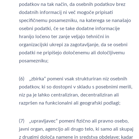
podatkov na tak način, da osebnih podatkov brez
dodatnih informacij ni več mogoče pripisati
specifičnemu posamezniku, na katerega se nanašajo
osebni podatki, če se take dodatne informacije
hranijo ločeno ter zanje veljajo tehnični in
organizacijski ukrepi za zagotavljanje, da se osebni
podatki ne pripišejo določenemu ali določljivemu
posamezniku;
(6) „zbirka“ pomeni vsak strukturiran niz osebnih
podatkov, ki so dostopni v skladu s posebnimi merili,
niz pa je lahko centraliziran, decentraliziran ali
razpršen na funkcionalni ali geografski podlagi;
(7) „upravljavec“ pomeni fizično ali pravno osebo,
javni organ, agencijo ali drugo telo, ki samo ali skupaj
z drugimi določa namene in sredstva obdelave; kadar