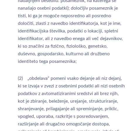
nadaljnjem besedilu: posameznik, na katerega se
nanašajo osebni podatki); določljiv posameznik je
tisti, ki ga je mogoče neposredno ali posredno
določiti, zlasti z navedbo identifikatorja, kot je ime,
identifikacijska številka, podatki o lokaciji, spletni
identifikator, ali z navedbo enega ali več dejavnikov,
ki so značilni za fizično, fiziološko, genetsko,
duševno, gospodarsko, kulturno ali družbeno
identiteto tega posameznika;
(2) „obdelava“ pomeni vsako dejanje ali niz dejanj,
ki se izvaja v zvezi z osebnimi podatki ali nizi osebnih
podatkov z avtomatiziranimi sredstvi ali brez njih,
kot je zbiranje, beleženje, urejanje, strukturiranje,
shranjevanje, prilagajanje ali spreminjanje, priklic,
vpogled, uporaba, razkritje s posredovanjem,
razširjanje ali drugačno omogočanje dostopa,