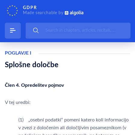
GDPR
Made searchable by
POGLAVJE I
Splošne določbe
Člen 4. Opredelitev pojmov
V tej uredbi:
(1) „osebni podatki“ pomeni katero koli informacijo
v zvezi z določenim ali določljivim posameznikom (v