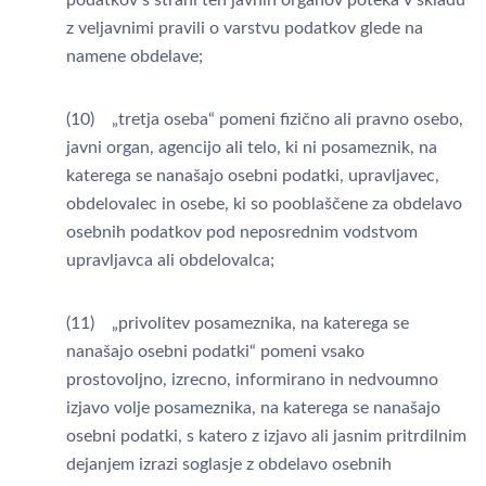
podatkov s strani teh javnih organov poteka v skladu
z veljavnimi pravili o varstvu podatkov glede na
namene obdelave;
(10) „tretja oseba“ pomeni fizično ali pravno osebo,
javni organ, agencijo ali telo, ki ni posameznik, na
katerega se nanašajo osebni podatki, upravljavec,
obdelovalec in osebe, ki so pooblaščene za obdelavo
osebnih podatkov pod neposrednim vodstvom
upravljavca ali obdelovalca;
(11) „privolitev posameznika, na katerega se
nanašajo osebni podatki“ pomeni vsako
prostovoljno, izrecno, informirano in nedvoumno
izjavo volje posameznika, na katerega se nanašajo
osebni podatki, s katero z izjavo ali jasnim pritrdilnim
dejanjem izrazi soglasje z obdelavo osebnih