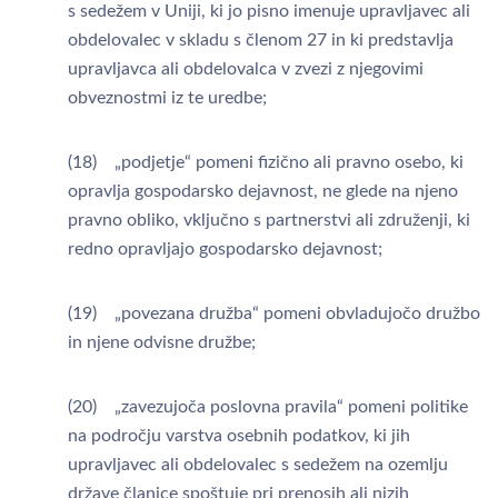
s sedežem v Uniji, ki jo pisno imenuje upravljavec ali
obdelovalec v skladu s členom 27 in ki predstavlja
upravljavca ali obdelovalca v zvezi z njegovimi
obveznostmi iz te uredbe;
(18) „podjetje“ pomeni fizično ali pravno osebo, ki
opravlja gospodarsko dejavnost, ne glede na njeno
pravno obliko, vključno s partnerstvi ali združenji, ki
redno opravljajo gospodarsko dejavnost;
(19) „povezana družba“ pomeni obvladujočo družbo
in njene odvisne družbe;
(20) „zavezujoča poslovna pravila“ pomeni politike
na področju varstva osebnih podatkov, ki jih
upravljavec ali obdelovalec s sedežem na ozemlju
države članice spoštuje pri prenosih ali nizih