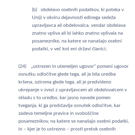
(b) obdelavo osebnih podatkov, ki poteka v
Uniji v okviru dejavnosti edinega sedeža
upravljavca ali obdelovalca, vendar obdelava
znatno vpliva ali bi lahko znatno vplivala na
posameznike, na katere se nanašajo osebni
podatki, v več kot eni državi članici;
(24) „ustrezen in utemeljen ugovor“ pomeni ugovor
osnutku odločitve glede tega, ali je bila uredba
kršena, oziroma glede tega, ali je predvideno
ukrepanje v zvezi z upravljavcem ali obdelovalcem v
skladu s to uredbo, kar jasno navede pomen
tveganja, ki ga predstavlja osnutek odločitve, kar
zadeva temeljne pravice in svoboščine
posameznikov, na katere se nanašajo osebni podatki,
in – kjer je to ustrezno – prosti pretok osebnih