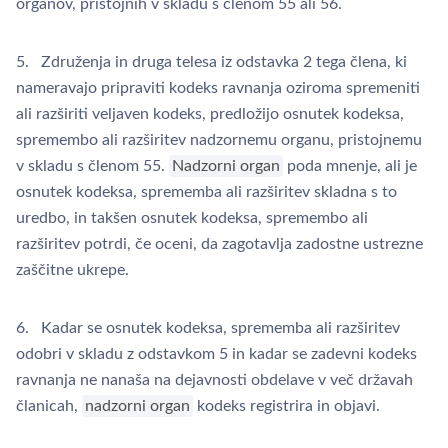
organov, pristojnih v skladu s členom 55 ali 56.
5. Združenja in druga telesa iz odstavka 2 tega člena, ki
nameravajo pripraviti kodeks ravnanja oziroma spremeniti
ali razširiti veljaven kodeks, predložijo osnutek kodeksa,
spremembo ali razširitev nadzornemu organu, pristojnemu
v skladu s členom 55.
Nadzorni organ
poda mnenje, ali je
osnutek kodeksa, sprememba ali razširitev skladna s to
uredbo, in takšen osnutek kodeksa, spremembo ali
razširitev potrdi, če oceni, da zagotavlja zadostne ustrezne
zaščitne ukrepe.
6. Kadar se osnutek kodeksa, sprememba ali razširitev
odobri v skladu z odstavkom 5 in kadar se zadevni kodeks
ravnanja ne nanaša na dejavnosti obdelave v več državah
članicah,
nadzorni organ
kodeks registrira in objavi.