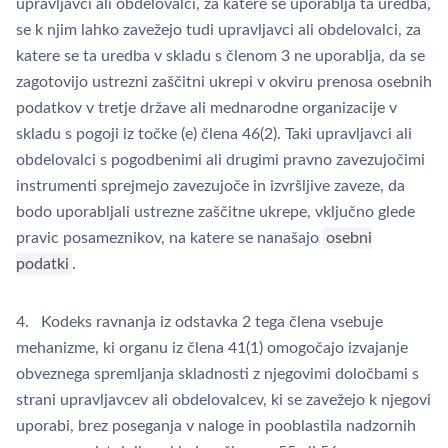
upravljavci ali obdelovalci, za katere se uporablja ta uredba,
se k njim lahko zavežejo tudi upravljavci ali obdelovalci, za
katere se ta uredba v skladu s členom 3 ne uporablja, da se
zagotovijo ustrezni zaščitni ukrepi v okviru prenosa osebnih
podatkov v tretje države ali mednarodne organizacije v
skladu s pogoji iz točke (e) člena 46(2). Taki upravljavci ali
obdelovalci s pogodbenimi ali drugimi pravno zavezujočimi
instrumenti sprejmejo zavezujoče in izvršljive zaveze, da
bodo uporabljali ustrezne zaščitne ukrepe, vključno glede
pravic posameznikov, na katere se nanašajo
osebni
podatki
.
4. Kodeks ravnanja iz odstavka 2 tega člena vsebuje
mehanizme, ki organu iz člena 41(1) omogočajo izvajanje
obveznega spremljanja skladnosti z njegovimi določbami s
strani upravljavcev ali obdelovalcev, ki se zavežejo k njegovi
uporabi, brez poseganja v naloge in pooblastila nadzornih