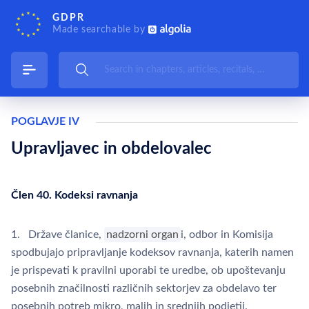
GDPR
Made searchable by
POGLAVJE IV
Upravljavec in obdelovalec
Člen 40. Kodeksi ravnanja
1. Države članice,
nadzorni organ
i, odbor in Komisija
spodbujajo pripravljanje kodeksov ravnanja, katerih namen
je prispevati k pravilni uporabi te uredbe, ob upoštevanju
posebnih značilnosti različnih sektorjev za obdelavo ter
posebnih potreb mikro, malih in srednjih podjetij.