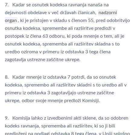
7. Kadar se osnutek kodeksa ravnanja nanaša na
dejavnosti obdelave v več državah članicah,
nadzorni
organ
, ki je pristojen v skladu s členom 55, pred odobritvijo
osnutka kodeksa, spremembe ali razširitve predloži v
postopek iz člena 63 odboru, ki poda mnenje o tem, ali je
osnutek kodeksa, sprememba ali razširitev skladna s to
uredbo oziroma v primeru iz odstavka 3 tega člena
zagotavlja ustrezne zaščitne ukrepe.
8. Kadar mnenje iz odstavka 7 potrdi, da so osnutek
kodeksa, spremembo ali razširitev skladni s to uredbo ali v
primeru iz odstavka 3 zagotavljajo ustrezne zaščitne
ukrepe, odbor svoje mnenje predloži Komisiji.
9. Komisija lahko z izvedbenimi akti sklene, da so odobren
kodeks ravnanja, sprememba ali razširitev, ki so ji bili
predloženi na podlagi odstavka 8 tega člena, v Uniji splošno