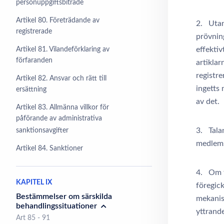
personuppgiftsbiträde
Artikel 80. Företrädande av
2. Utan
registrerade
prövning
effekti
Artikel 81. Vilandeförklaring av
förfaranden
artiklar
registr
Artikel 82. Ansvar och rätt till
ingetts 
ersättning
av det.
Artikel 83. Allmänna villkor för
påförande av administrativa
3. Tala
sanktionsavgifter
medlemss
Artikel 84. Sanktioner
4. Om t
KAPITEL IX
föregick
Bestämmelser om särskilda
mekanis
behandlingssituationer
yttrande
Art 85 - 91