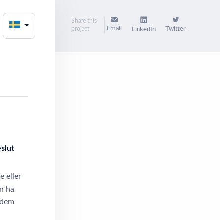
Share this
Email
project
Twitter
LinkedIn
eslut
e eller
on ha
e dem