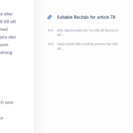
e eller
Suitable Recitals for article 78
till ett
 med
141
Alla registrerade bör ha rätt att lämna in
ett ...
mera den
143
Varje fysisk eller juridisk person har rätt
 som
att...
ledning
och som
ta