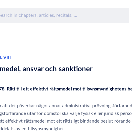
 VIII
smedel, ansvar och sanktioner
78. Rätt till ett effektivt rättsmedel mot tillsynsmyndighetens b
 att det påverkar något annat administrativt prövningsförfarand
sförfarande utanför domstol ska varje fysisk eller juridisk pers
l ett effektivt rättsmedel mot ett rättsligt bindande beslut rörand
delats av en tillsynsmyndighet.