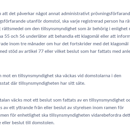
 att det påverkar något annat administrativt prövningsförfarand
sförfarande utanför domstol, ska varje registrerad person ha rätt 
vt rättsmedel om den tillsynsmyndighet som är behörig i enlighet
na 55 och 56 underlåter att behandla ett klagomål eller att infor
erade inom tre månader om hur det fortskrider med det klagomål
med stöd av artikel 77 eller vilket beslut som har fattats med an
n mot en tillsynsmyndighet ska väckas vid domstolarna i den
tat där tillsynsmyndigheten har sitt säte.
alan väcks mot ett beslut som fattats av en tillsynsmyndighet 
s av ett yttrande från eller beslut av styrelsen inom ramen för
men för enhetlighet ska tillsynsmyndigheten vidarebefordra det
 eller beslut till domstolen.