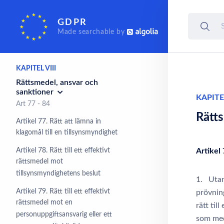
Samarbete och
GDPR
enhetlighet
Made searchable by
Art 60 - 76
KAPITEL VIII
Rättsmedel, ansvar och
sanktioner
KAPITEL
Art 77 - 84
Rätt
Artikel 77. Rätt att lämna in
klagomål till en tillsynsmyndighet
Artikel 78. Rätt till ett effektivt
Artikel 
rättsmedel mot
tillsynsmyndighetens beslut
1. Utan
Artikel 79. Rätt till ett effektivt
prövning
rättsmedel mot en
rätt til
personuppgiftsansvarig eller ett
som med