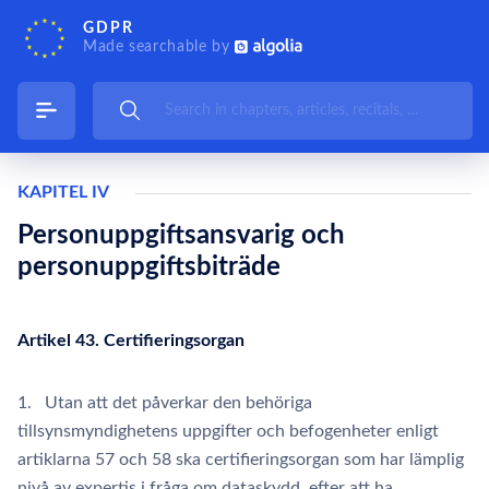
GDPR
Made searchable by
KAPITEL IV
Personuppgiftsansvarig och
personuppgiftsbiträde
Artikel 43. Certifieringsorgan
1. Utan att det påverkar den behöriga
tillsynsmyndighetens uppgifter och befogenheter enligt
artiklarna 57 och 58 ska certifieringsorgan som har lämplig
nivå av expertis i fråga om dataskydd, efter att ha