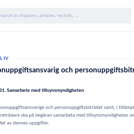
L IV
onuppgiftsansvarig och personuppgiftsbit
 31. Samarbete med tillsynsmyndigheten
onuppgiftsansvarige och personuppgiftsbiträdet samt, i tillämpli
öreträdare ska på begäran samarbeta med tillsynsmyndigheten vi
det av dennes uppgifter.