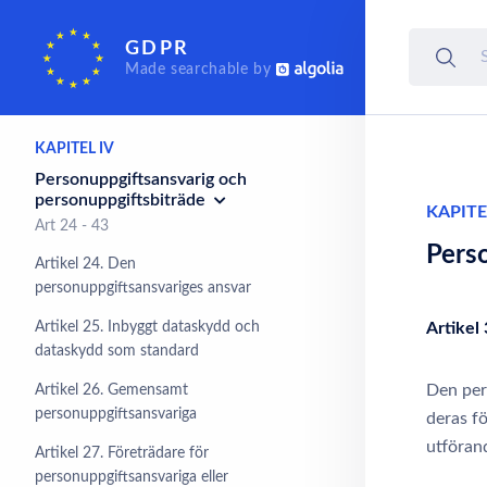
Den registrerades
GDPR
rättigheter
Made searchable by
Art 12 - 23
KAPITEL IV
Personuppgiftsansvarig och
personuppgiftsbiträde
KAPITE
Art 24 - 43
Pers
Artikel 24. Den
personuppgiftsansvariges ansvar
Artikel 25. Inbyggt dataskydd och
Artikel
dataskydd som standard
Den pers
Artikel 26. Gemensamt
personuppgiftsansvariga
deras f
utföran
Artikel 27. Företrädare för
personuppgiftsansvariga eller