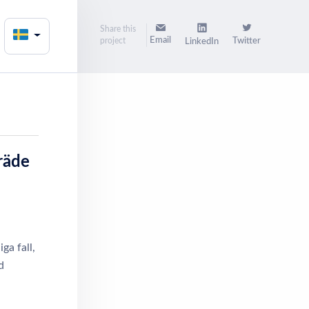
Share this
Email
project
Twitter
LinkedIn
räde
ga fall,
d