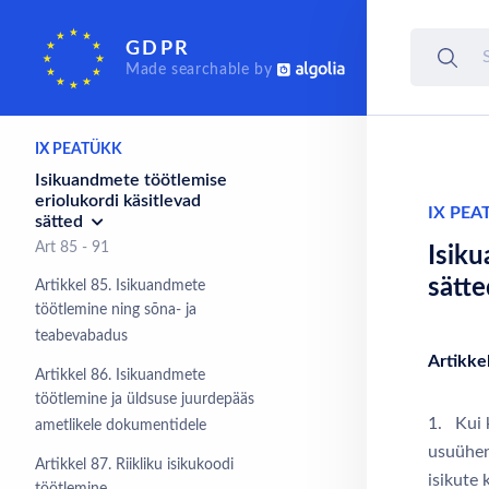
Õiguskaitsevahendid,
GDPR
vastutus ja karistused
Made searchable by
Art 77 - 84
IX PEATÜKK
Isikuandmete töötlemise
eriolukordi käsitlevad
IX PEA
sätted
Art 85 - 91
Isiku
sätte
Artikkel 85. Isikuandmete
töötlemine ning sõna- ja
teabevabadus
Artikke
Artikkel 86. Isikuandmete
töötlemine ja üldsuse juurdepääs
1. Kui k
ametlikele dokumentidele
usuühen
Artikkel 87. Riikliku isikukoodi
isikute