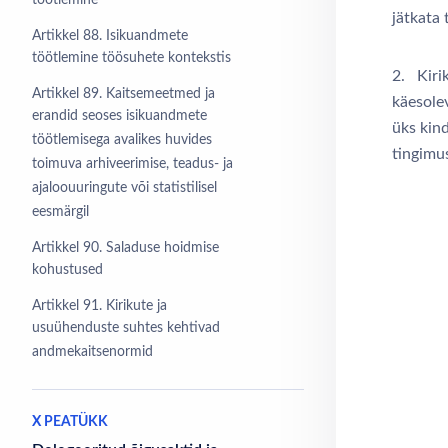
töötlemine
jätkata 
Artikkel 88. Isikuandmete
töötlemine töösuhete kontekstis
2. Kiri
Artikkel 89. Kaitsemeetmed ja
käesolev
erandid seoses isikuandmete
üks kind
töötlemisega avalikes huvides
tingimus
toimuva arhiveerimise, teadus- ja
ajaloouuringute või statistilisel
eesmärgil
Artikkel 90. Saladuse hoidmise
kohustused
Artikkel 91. Kirikute ja
usuühenduste suhtes kehtivad
andmekaitsenormid
X PEATÜKK