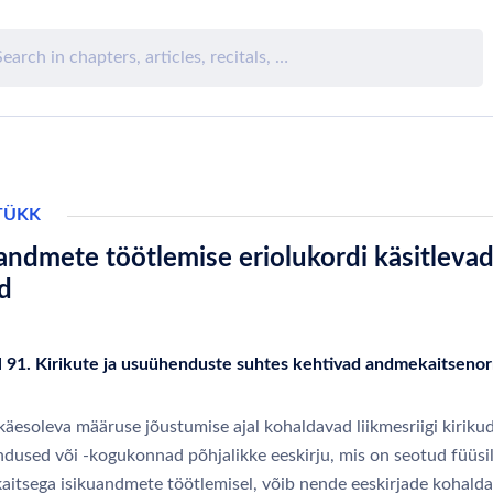
TÜKK
andmete töötlemise eriolukordi käsitleva
d
l 91. Kirikute ja usuühenduste suhtes kehtivad andmekaitseno
äesoleva määruse jõustumise ajal kohaldavad liikmesriigi kirikud
dused või -kogukonnad põhjalikke eeskirju, mis on seotud füüsil
 kaitsega isikuandmete töötlemisel, võib nende eeskirjade kohald