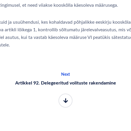
tingimusel, et need viiakse kooskõlla käesoleva määrusega.
kuid ja usuühendusi, kes kohaldavad põhjalikke eeskirju kooskõla
a artikli lõikega 1, kontrollib sõltumatu järelevalveasutus, mis võ
el asutus, kui ta vastab käesoleva määruse VI peatükis sätestatu
tele.
Next
Artikkel 92. Delegeeritud volituste rakendamine