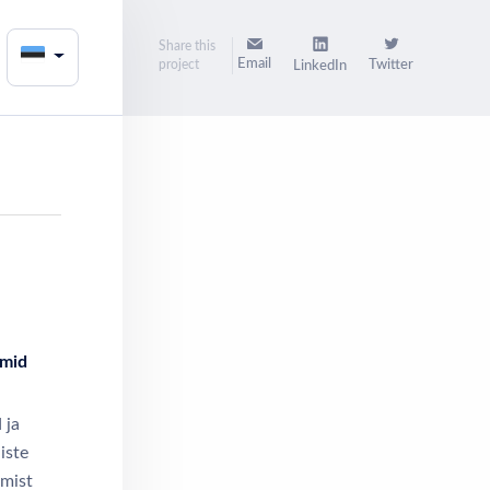
Share this
Email
project
Twitter
LinkedIn
d
rmid
 ja
iste
amist