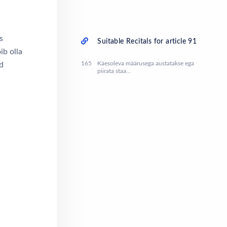
s
Suitable Recitals for article 91
ib olla
165
Käesoleva määrusega austatakse ega
d
piirata staa...