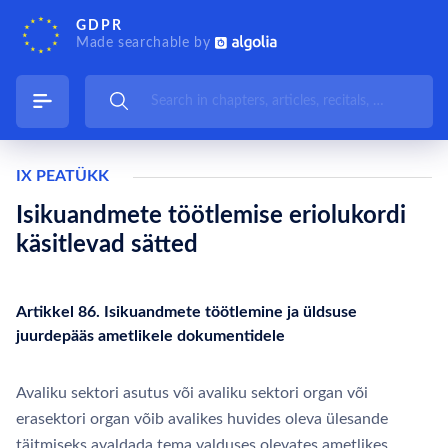
GDPR
Made searchable by
IX PEATÜKK
Isikuandmete töötlemise eriolukordi
käsitlevad sätted
Artikkel 86. Isikuandmete töötlemine ja üldsuse
juurdepääs ametlikele dokumentidele
Avaliku sektori asutus või avaliku sektori organ või
erasektori organ võib avalikes huvides oleva ülesande
täitmiseks avaldada tema valduses olevates ametlikes