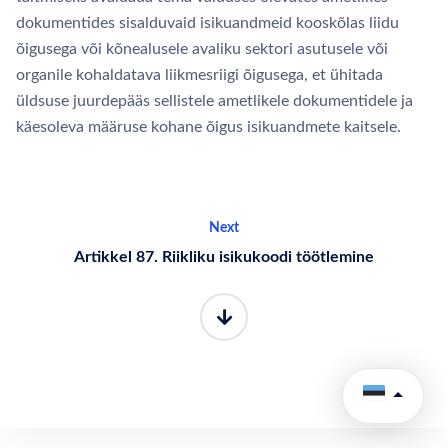
dokumentides sisalduvaid isikuandmeid kooskõlas liidu
õigusega või kõnealusele avaliku sektori asutusele või
organile kohaldatava liikmesriigi õigusega, et ühitada
üldsuse juurdepääs sellistele ametlikele dokumentidele ja
käesoleva määruse kohane õigus isikuandmete kaitsele.
Next
Artikkel 87. Riikliku isikukoodi töötlemine