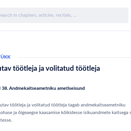
TÜKK
tav töötleja ja volitatud töötleja
l 38. Andmekaitseametniku ametiseisund
utav töötleja ja volitatud töötleja tagab andmekaitseametniku
ohase ja õigeaegse kaasamise kõikidesse isikuandmete kaitsega 
tesse.