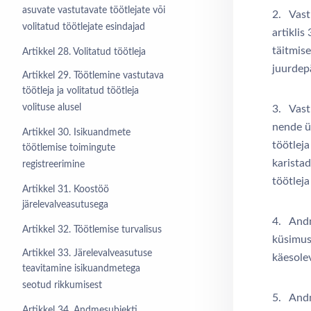
asuvate vastutavate töötlejate või
2. Vast
volitatud töötlejate esindajad
artiklis
täitmis
Artikkel 28. Volitatud töötleja
juurdep
Artikkel 29. Töötlemine vastutava
töötleja ja volitatud töötleja
volituse alusel
3. Vastu
nende ül
Artikkel 30. Isikuandmete
töötleja
töötlemise toimingute
karista
registreerimine
töötleja
Artikkel 31. Koostöö
järelevalveasutusega
4. Andm
Artikkel 32. Töötlemise turvalisus
küsimus
Artikkel 33. Järelevalveasutuse
käesole
teavitamine isikuandmetega
seotud rikkumisest
5. Andm
Artikkel 34. Andmesubjekti