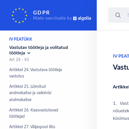
III PEATÜKK
GDPR
Andmesubjekti õigused
Made searchable by
Art 12 - 23
IV PEATÜKK
Vastutav töötleja ja volitatud
töötleja
IV PEA
Art 24 - 43
Vastu
Artikkel 24. Vastutava töötleja
vastutus
Artikkel 25. Lõimitud
Artikke
andmekaitse ja vaikimisi
andmekaitse
1. Vast
Artikkel 26. Kaasvastutavad
nõuetek
töötlejad
küsimus
Artikkel 27. Väljaspool liitu