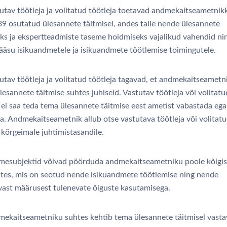
utav töötleja ja volitatud töötleja toetavad andmekaitseametnik
 39 osutatud ülesannete täitmisel, andes talle nende ülesannete
eks ja ekspertteadmiste taseme hoidmiseks vajalikud vahendid ni
ääsu isikuandmetele ja isikuandmete töötlemise toimingutele.
tav töötleja ja volitatud töötleja tagavad, et andmekaitseametni
esannete täitmise suhtes juhiseid. Vastutav töötleja või volitatu
 ei saa teda tema ülesannete täitmise eest ametist vabastada ega
da. Andmekaitseametnik allub otse vastutava töötleja või volitat
 kõrgeimale juhtimistasandile.
esubjektid võivad pöörduda andmekaitseametniku poole kõigis
tes, mis on seotud nende isikuandmete töötlemise ning nende
vast määrusest tulenevate õiguste kasutamisega.
ekaitseametniku suhtes kehtib tema ülesannete täitmisel vasta