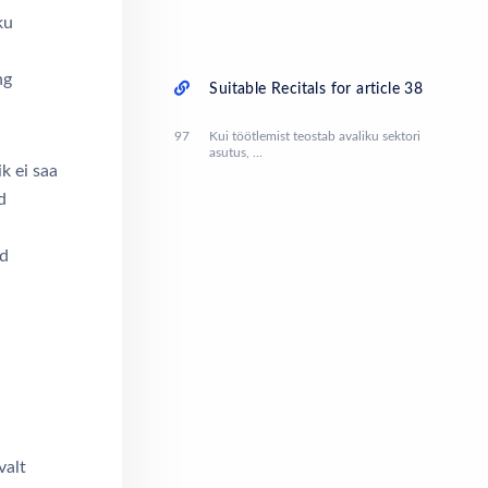
ku
ng
Suitable Recitals for article 38
97
Kui töötlemist teostab avaliku sektori
asutus, ...
k ei saa
d
ud
valt