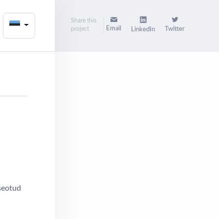
Share this
Email
project
Twitter
LinkedIn
seotud