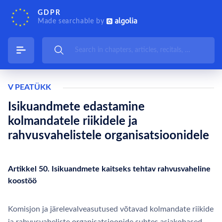
GDPR
Made searchable by
V PEATÜKK
Isikuandmete edastamine
kolmandatele riikidele ja
rahvusvahelistele organisatsioonidele
Artikkel 50. Isikuandmete kaitseks tehtav rahvusvaheline
koostöö
Komisjon ja järelevalveasutused võtavad kolmandate riikide