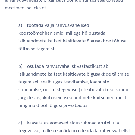
ja rahvusvaheliste organisatsioonide suhtes asjakohased
meetmed, selleks et
a) töötada välja rahvusvahelised
koostöömehhanismid, millega hõlbustada
isikuandmete kaitset käsitlevate õigusaktide tõhusa
täitmise tagamist;
b) osutada rahvusvahelist vastastikust abi
isikuandmete kaitset käsitlevate õigusaktide täitmise
tagamisel, sealhulgas teavitamise, kaebuste
suunamise, uurimistegevuse ja teabevahetuse kaudu,
järgides asjakohaseid isikuandmete kaitsemeetmeid
ning muid põhiõigusi ja -vabadusi;
c) kaasata asjaomased sidusrühmad arutellu ja
tegevusse, mille eesmärk on edendada rahvusvahelist