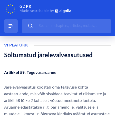
GDPR
Made searchable by
VI PEATÜKK
Sõltumatud järelevalveasutused
Artikkel 59. Tegevusaruanne
Järelevalveasutus koostab oma tegevuse kohta
aastaaruande, mis võib sisaldada teavitatud rikkumiste ja
artikli 58 lõike 2 kohaselt võetud meetmete loetelu.
Aruanne edastatakse riigi parlamendile, valitsusele ja
muudele liikmesriigi õigusega kindlaks määratud asutustele.