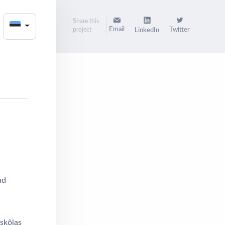
Share this
Email
project
Twitter
LinkedIn
ud
skõlas