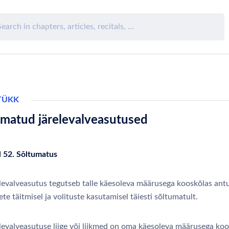
TÜKK
umatud järelevalveasutused
l 52. Sõltumatus
levalveasutus tegutseb talle käesoleva määrusega kooskõlas ant
te täitmisel ja volituste kasutamisel täiesti sõltumatult.
levalveasutuse liige või liikmed on oma käesoleva määrusega koo