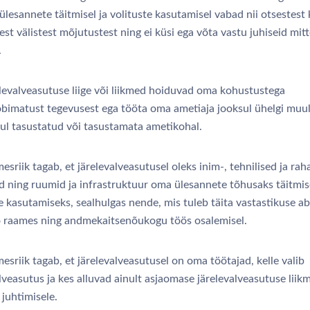
ülesannete täitmisel ja volituste kasutamisel vabad nii otsestest 
st välistest mõjutustest ning ei küsi ega võta vastu juhiseid mit
.
levalveasutuse liige või liikmed hoiduvad oma kohustustega
bimatust tegevusest ega tööta oma ametiaja jooksul ühelgi muu
ul tasustatud või tasustamata ametikohal.
esriik tagab, et järelevalveasutusel oleks inim-, tehnilised ja rah
id ning ruumid ja infrastruktuur oma ülesannete tõhusaks täitmis
e kasutamiseks, sealhulgas nende, mis tuleb täita vastastikuse abi
 raames ning andmekaitsenõukogu töös osalemisel.
esriik tagab, et järelevalveasutusel on oma töötajad, kelle valib
lveasutus ja kes alluvad ainult asjaomase järelevalveasutuse liik
 juhtimisele.