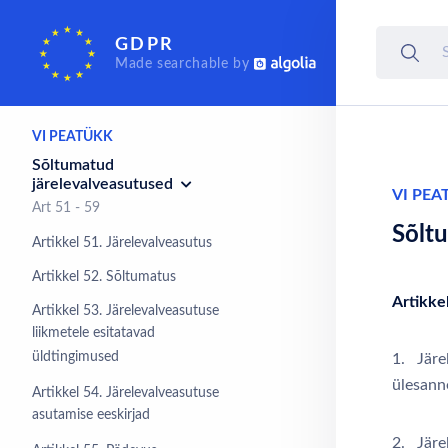
kolmandatele riikidele ja
rahvusvahelistele
GDPR
organisatsioonidele
Made searchable by
Art 44 - 50
VI PEATÜKK
Sõltumatud
järelevalveasutused
VI PEA
Art 51 - 59
Sõlt
Artikkel 51. Järelevalveasutus
Artikkel 52. Sõltumatus
Artikke
Artikkel 53. Järelevalveasutuse
liikmetele esitatavad
üldtingimused
1. Järe
ülesanne
Artikkel 54. Järelevalveasutuse
asutamise eeskirjad
2. Järe