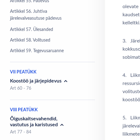
Artikkel 55. Pädevus
olevate 
Artikkel 56. Juhtiva
kaudsete
järelevalveasutuse pädevus
kelleltki
Artikkel 57. Ülesanded
Artikkel 58. Volitused
3. Järe
kokkuso
Artikkel 59. Tegevusaruanne
sobimat
VII PEATÜKK
4. Liikm
Koostöö ja järjepidevus
ressurs
Art 60 - 76
volitust
koostöö
VIII PEATÜKK
5. Liikm
Õiguskaitsevahendid,
vastutus ja karistused
järeleva
Art 77 - 84
liikmete