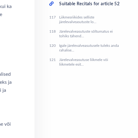
Suitable Recitals for article 52
kui ka
te
117
Liikmesriikides selliste
järelevalveasutuste lo...
118
Järelevalveasutuste sõltumatus ei
tohiks tähend...
120
Igale järelevalveasutusele tuleks anda
l
rahalise...
121
Järelevalveasutuse liikmele või
liikmetele esit...
alised
eks ja
 ja
me või