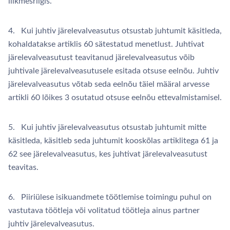
liikmesriigis.
4. Kui juhtiv järelevalveasutus otsustab juhtumit käsitleda,
kohaldatakse artiklis 60 sätestatud menetlust. Juhtivat
järelevalveasutust teavitanud järelevalveasutus võib
juhtivale järelevalveasutusele esitada otsuse eelnõu. Juhtiv
järelevalveasutus võtab seda eelnõu täiel määral arvesse
artikli 60 lõikes 3 osutatud otsuse eelnõu ettevalmistamisel.
5. Kui juhtiv järelevalveasutus otsustab juhtumit mitte
käsitleda, käsitleb seda juhtumit kooskõlas artiklitega 61 ja
62 see järelevalveasutus, kes juhtivat järelevalveasutust
teavitas.
6. Piiriülese isikuandmete töötlemise toimingu puhul on
vastutava töötleja või volitatud töötleja ainus partner
juhtiv järelevalveasutus.