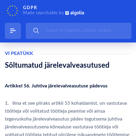
GDPR
Made searchable by
VI PEATÜKK
Sõltumatud järelevalveasutused
Artikkel 56. Juhtiva järelevalveasutuse pädevus
1. Ilma et see piiraks artikli 55 kohaldamist, on vastutava
töötleja või volitatud töötleja peamise või ainsa
tegevuskoha järelevalveasutus pädev tegutsema juhtiva
järelevalveasutusena kõnealuse vastutava töötleja või
volitatud töötleja tehtud piirülese isikuandmete töötlemise