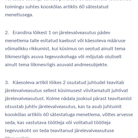
toimingu suhtes kooskõlas artiklis 60 sätestatud
menetlusega.
2. Erandina lõikest 1 on järelevalveasutus pädev
menetlema talle esitatud kaebust või käesoleva määruse
võimalikku rikkumist, kui küsimus on seotud ainult tema
liikmesriigis asuva tegevuskohaga või mõjutab oluliselt
ainult tema liikmesriigis asuvaid andmesubjekte.
3. Käesoleva artikli lõikes 2 osutatud juhtudel teavitab
järelevalveasutus sellest küsimusest viivitamatult juhtivat
järelevalveasutust. Kolme nädala jooksul pärast teavitamist
otsustab juhtiv järelevalveasutus, kas ta asub juhtumit
kooskõlas artiklis 60 sätestatuga menetlema, võttes arvesse
seda, kas vastutava töötleja või volitatud töötleja
tegevuskoht on teda teavitanud järelevalveasutuse