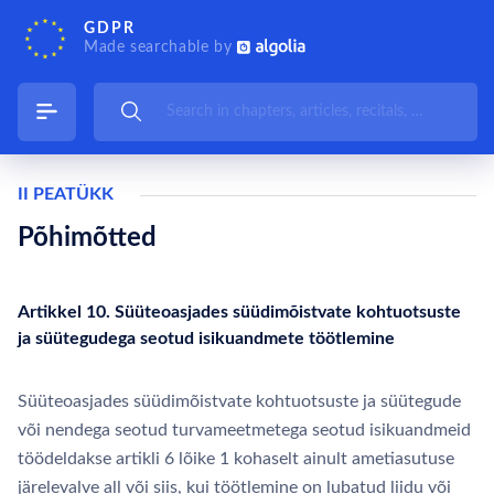
GDPR
Made searchable by
II PEATÜKK
Põhimõtted
Artikkel 10. Süüteoasjades süüdimõistvate kohtuotsuste
ja süütegudega seotud isikuandmete töötlemine
Süüteoasjades süüdimõistvate kohtuotsuste ja süütegude
või nendega seotud turvameetmetega seotud isikuandmeid
töödeldakse artikli 6 lõike 1 kohaselt ainult ametiasutuse
järelevalve all või siis, kui töötlemine on lubatud liidu või