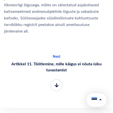
liikmesriigi õigusega, milles on sätestatud asjakohased
kaitsemeetmed andmesubjektide õiguste ja vabaduste
kaitseks. Süüteoasjades süüdimõistvate kohtuotsuste
terviklikku registrit peetakse ainult ametiasutuse
järelevalve all.
Next
Artikkel 11. Töötlemine, mille käigus ei nõuta isiku
tuvastamist