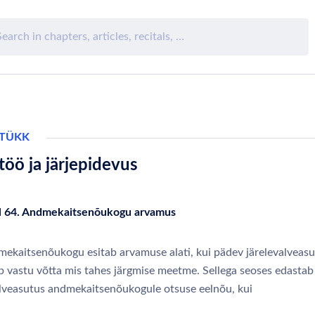
ATÜKK
öö ja järjepidevus
l 64. Andmekaitsenõukogu arvamus
ekaitsenõukogu esitab arvamuse alati, kui pädev järelevalveas
b vastu võtta mis tahes järgmise meetme. Sellega seoses edasta
alveasutus andmekaitsenõukogule otsuse eelnõu, kui