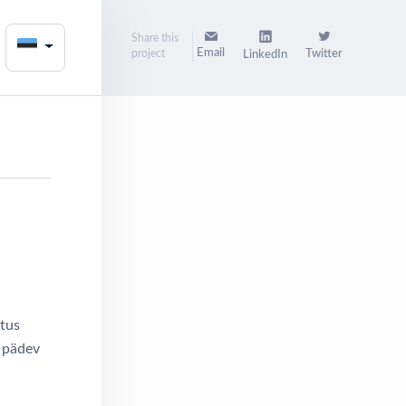
Share this
Email
project
Twitter
LinkedIn
utus
b pädev