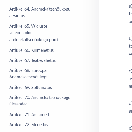
a
Artikkel 64. Andmekaitsenõukogu
t
arvamus
a
Artikkel 65. Vaidluste
lahendamine
b
andmekaitsenõukogu poolt
t
Artikkel 66. Kiirmenetlus
v
Artikkel 67. Teabevahetus
Artikkel 68. Euroopa
c
Andmekaitsenõukogu
a
a
Artikkel 69. Sõltumatus
Artikkel 70. Andmekaitsenõukogu
d
ülesanded
a
Artikkel 71. Aruanded
Artikkel 72. Menetlus
e