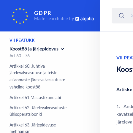
Sõltumatud
GDPR
järelevalveasutused
Made searchable by
Art 51 - 59
VII PEATÜKK
Koostöö ja järjepidevus
Art 60 - 76
VII PE
Artikkel 60. Juhtiva
Koost
järelevalveasutuse ja teiste
asjaomaste järelevalveasutuste
vaheline koostöö
Artikke
Artikkel 61. Vastastikune abi
1. Andm
Artikkel 62. Järelevalveasutuste
kavatse
ühisoperatsioonid
järelev
Artikkel 63. Järjepidevuse
mehhanism