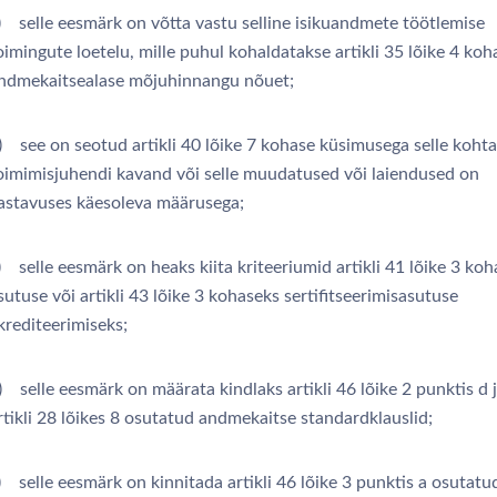
) selle eesmärk on võtta vastu selline isikuandmete töötlemise
oimingute loetelu, mille puhul kohaldatakse artikli 35 lõike 4 koh
ndmekaitsealase mõjuhinnangu nõuet;
) see on seotud artikli 40 lõike 7 kohase küsimusega selle kohta
oimimisjuhendi kavand või selle muudatused või laiendused on
astavuses käesoleva määrusega;
) selle eesmärk on heaks kiita kriteeriumid artikli 41 lõike 3 ko
sutuse või artikli 43 lõike 3 kohaseks sertifitseerimisasutuse
krediteerimiseks;
) selle eesmärk on määrata kindlaks artikli 46 lõike 2 punktis d 
rtikli 28 lõikes 8 osutatud andmekaitse standardklauslid;
) selle eesmärk on kinnitada artikli 46 lõike 3 punktis a osutatu