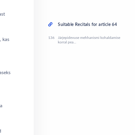
ast
Suitable Recitals for article 64
136
Järjepidevuse mehhanismi kohaldamise
, kas
korral pea...
haseks
ja
d