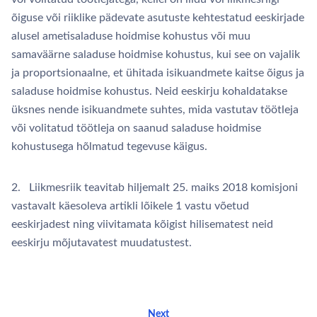
õiguse või riiklike pädevate asutuste kehtestatud eeskirjade
alusel ametisaladuse hoidmise kohustus või muu
samaväärne saladuse hoidmise kohustus, kui see on vajalik
ja proportsionaalne, et ühitada isikuandmete kaitse õigus ja
saladuse hoidmise kohustus. Neid eeskirju kohaldatakse
üksnes nende isikuandmete suhtes, mida vastutav töötleja
või volitatud töötleja on saanud saladuse hoidmise
kohustusega hõlmatud tegevuse käigus.
2. Liikmesriik teavitab hiljemalt 25. maiks 2018 komisjoni
vastavalt käesoleva artikli lõikele 1 vastu võetud
eeskirjadest ning viivitamata kõigist hilisematest neid
eeskirju mõjutavatest muudatustest.
Next