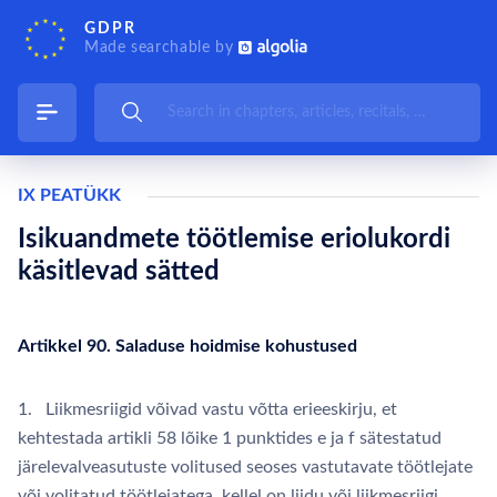
GDPR
Made searchable by
IX PEATÜKK
Isikuandmete töötlemise eriolukordi
käsitlevad sätted
Artikkel 90. Saladuse hoidmise kohustused
1. Liikmesriigid võivad vastu võtta erieeskirju, et
kehtestada artikli 58 lõike 1 punktides e ja f sätestatud
järelevalveasutuste volitused seoses vastutavate töötlejate
või volitatud töötlejatega, kellel on liidu või liikmesriigi