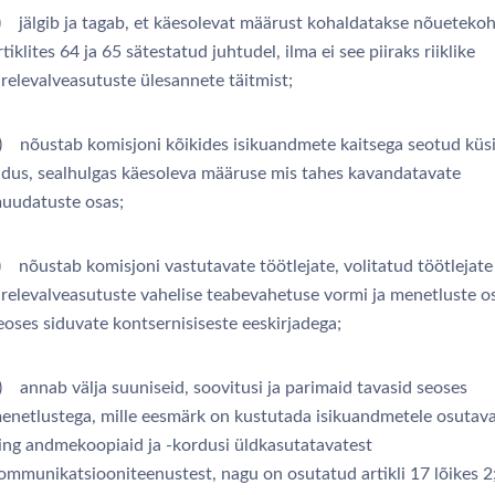
) jälgib ja tagab, et käesolevat määrust kohaldatakse nõuetekoh
rtiklites 64 ja 65 sätestatud juhtudel, ilma ei see piiraks riiklike
ärelevalveasutuste ülesannete täitmist;
) nõustab komisjoni kõikides isikuandmete kaitsega seotud küs
iidus, sealhulgas käesoleva määruse mis tahes kavandatavate
uudatuste osas;
) nõustab komisjoni vastutavate töötlejate, volitatud töötlejate
ärelevalveasutuste vahelise teabevahetuse vormi ja menetluste o
eoses siduvate kontsernisiseste eeskirjadega;
) annab välja suuniseid, soovitusi ja parimaid tavasid seoses
enetlustega, mille eesmärk on kustutada isikuandmetele osutava
ing andmekoopiaid ja -kordusi üldkasutatavatest
ommunikatsiooniteenustest, nagu on osutatud artikli 17 lõikes 2