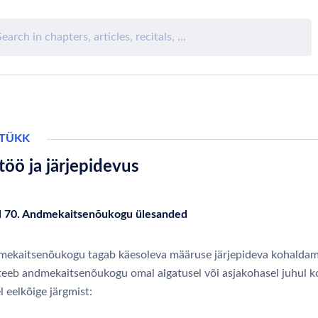
ATÜKK
öö ja järjepidevus
l 70. Andmekaitsenõukogu ülesanded
ekaitsenõukogu tagab käesoleva määruse järjepideva kohaldam
 teeb andmekaitsenõukogu omal algatusel või asjakohasel juhul k
l eelkõige järgmist: