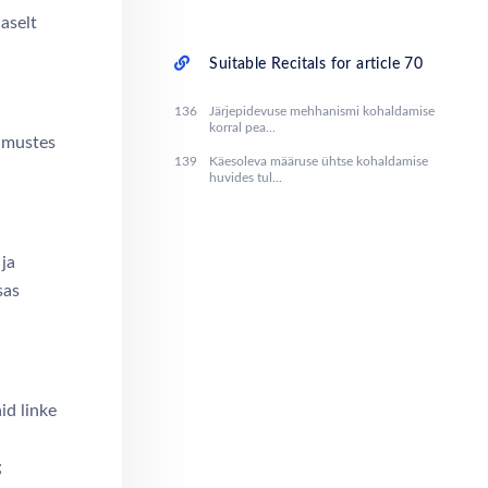
aselt
Suitable Recitals for article 70
136
Järjepidevuse mehhanismi kohaldamise
korral pea...
imustes
139
Käesoleva määruse ühtse kohaldamise
huvides tul...
 ja
sas
id linke
;