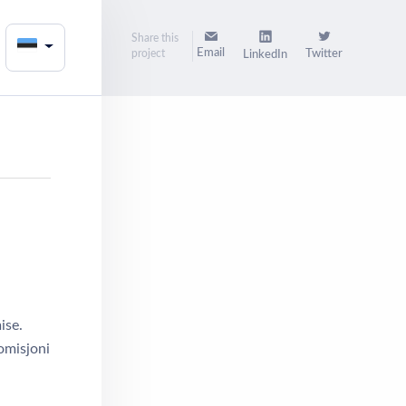
Share this
Email
project
Twitter
LinkedIn
ise.
omisjoni