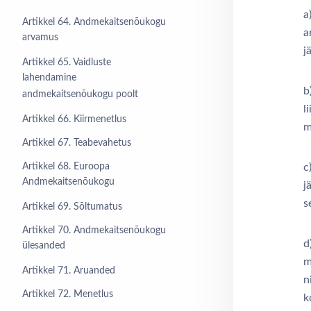
a
Artikkel 64. Andmekaitsenõukogu
a
arvamus
j
Artikkel 65. Vaidluste
lahendamine
b
andmekaitsenõukogu poolt
l
Artikkel 66. Kiirmenetlus
m
Artikkel 67. Teabevahetus
Artikkel 68. Euroopa
c
Andmekaitsenõukogu
j
s
Artikkel 69. Sõltumatus
Artikkel 70. Andmekaitsenõukogu
d
ülesanded
m
Artikkel 71. Aruanded
n
Artikkel 72. Menetlus
k