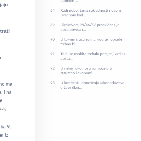
različitih ...
jaju
84
Radi poboljšanja sukladnosti s ovom
Uredbom kad...
89
Direktivom 95/46/EZ predviđena je
opća obveza i...
traži
90
U takvim slučajevima, voditelj obrade
trebao bi...
91
To bi se osobito trebalo primjenjivati na
u
postu...
92
U nekim okolnostima može biti
razumno i ekonomi...
93
U kontekstu donošenja zakonodavstva
incima
države član...
, i na
e
ca;
ka 9.
a iz