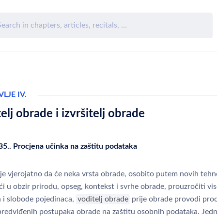
LJE IV.
elj obrade i izvršitelj obrade
35.. Procjena učinka na zaštitu podataka
je vjerojatno da će neka vrsta obrade, osobito putem novih tehno
i u obzir prirodu, opseg, kontekst i svrhe obrade, prouzročiti vis
a i slobode pojedinaca,
voditelj obrade
prije obrade provodi pro
predviđenih postupaka obrade na zaštitu osobnih podataka. Jed