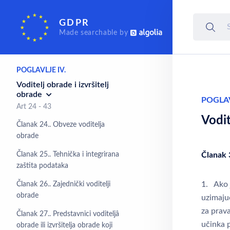
POGLAVLJE III.
GDPR
Prava ispitanika
Made searchable by
Art 12 - 23
POGLAVLJE IV.
Voditelj obrade i izvršitelj
obrade
POGLAV
Art 24 - 43
Vodit
Članak 24.. Obveze voditelja
obrade
Članak 25.. Tehnička i integrirana
Članak 
zaštita podataka
1. Ako 
Članak 26.. Zajednički voditelji
obrade
uzimajuć
za prav
Članak 27.. Predstavnici voditeljâ
učinka 
obrade ili izvršitelja obrade koji