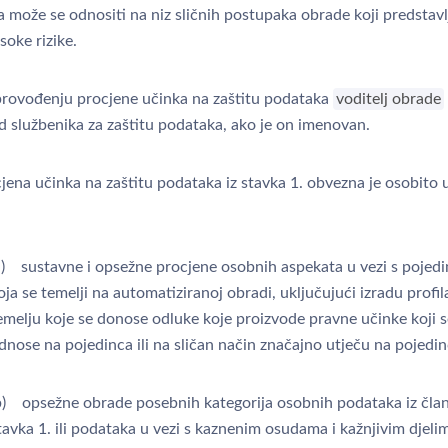
 može se odnositi na niz sličnih postupaka obrade koji predstavl
isoke rizike.
provođenju procjene učinka na zaštitu podataka
voditelj obrade
d službenika za zaštitu podataka, ako je on imenovan.
jena učinka na zaštitu podataka iz stavka 1. obvezna je osobito 
a) sustavne i opsežne procjene osobnih aspekata u vezi s pojed
oja se temelji na automatiziranoj obradi, uključujući izradu profila
emelju koje se donose odluke koje proizvode pravne učinke koji s
dnose na pojedinca ili na sličan način značajno utječu na pojedin
b) opsežne obrade posebnih kategorija osobnih podataka iz član
tavka 1. ili podataka u vezi s kaznenim osudama i kažnjivim djelim