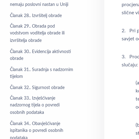
procjena
nemaju poslovni nastan u Uniji
slične v
Članak 28.. Izvršitelj obrade
Članak 29.. Obrada pod
2. Pri 
vodstvom voditelja obrade ili
savjet o
izvršitelja obrade
Članak 30.. Evidencija aktivnosti
3. Proc
obrade
slučaju:
Članak 31.. Suradnja s nadzornim
tijelom
(
Članak 32.. Sigurnost obrade
k
Članak 33.. Izvješćivanje
t
nadzornog tijela o povredi
o
osobnih podataka
Članak 34.. Obavješćivanje
(
ispitanika o povredi osobnih
s
podataka