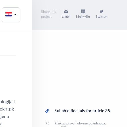
Share this
Email
project
Twitter
LinkedIn
logija i
ok rizik
Suitable Recitals for article 35
cjenu
75
Rizik za prava i obveze pojedinaca,
na