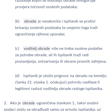
razdoblje kojim se voditelju obrade omogućuje
provjera točnosti osobnih podataka;
(b)
obrada
je nezakonita i ispitanik se protivi
brisanju osobnih podataka te umjesto toga traži
ograničenje njihove uporabe;
(c)
voditelj obrade
više ne treba osobne podatke
za potrebe obrade, ali ih ispitanik traži radi
postavljanja, ostvarivanja ili obrane pravnih zahtjeva;
(d) ispitanik je uložio prigovor na obradu na temelju
članka 21. stavka 1. očekujući potvrdu nadilaze li
legitimni razlozi voditelja obrade razloge ispitanika.
2. Ako je
obrada
ograničena stavkom 1., takvi osobni
podaci smiju se obrađivati samo uz privolu ispitanika, uz