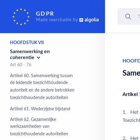
Onafhankelijke
toezichthoudende
GDPR
autoriteiten
Made searchable by
Art 51 - 59
HOOFDSTUK VII
Samenwerking en
coherentie
HOOFD
Art 60 - 76
Same
Artikel 60. Samenwerking tussen
de leidende toezichthoudende
autoriteit en de andere betrokken
Artikel 
toezichthoudende autoriteiten
Artikel 61. Wederzijdse bijstand
1. Het 
Artikel 62. Gezamenlijke
Toezich
werkzaamheden van
toezichthoudende autoriteiten
2. Het s