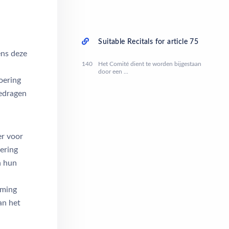
Suitable Recitals for article 75
ens deze
140
Het Comité dient te worden bijgestaan
door een ...
oering
edragen
r voor
ering
n hun
rming
an het