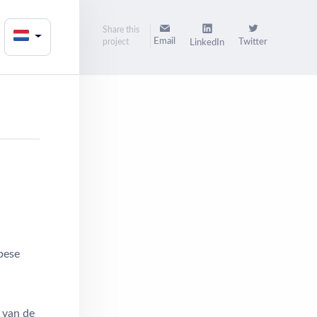
Share this
Email
project
Twitter
LinkedIn
pese
s van de