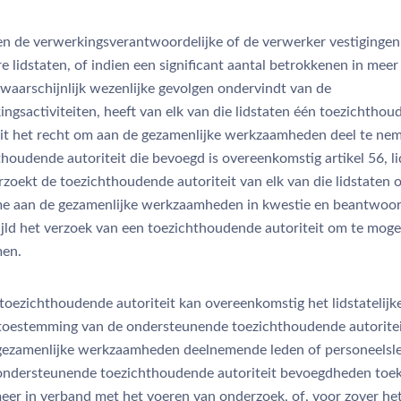
en de verwerkingsverantwoordelijke of de verwerker vestigingen 
 lidstaten, of indien een significant aantal betrokkenen in meer
 waarschijnlijk wezenlijke gevolgen ondervindt van de
ingsactiviteiten, heeft van elk van die lidstaten één toezichtho
eit het recht om aan de gezamenlijke werkzaamheden deel te ne
houdende autoriteit die bevoegd is overeenkomstig artikel 56, li
erzoekt de toezichthoudende autoriteit van elk van die lidstaten
e aan de gezamenlijke werkzaamheden in kwestie en beantwoo
jld het verzoek van een toezichthoudende autoriteit om te mog
en.
toezichthoudende autoriteit kan overeenkomstig het lidstatelijk
toestemming van de ondersteunende toezichthoudende autoritei
gezamenlijke werkzaamheden deelnemende leden of personeelsl
ondersteunende toezichthoudende autoriteit bevoegdheden toe
eer in verband met het voeren van onderzoek, of, voor zover he