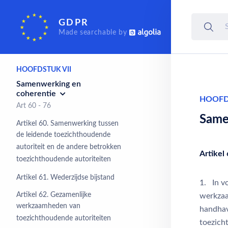
Onafhankelijke
toezichthoudende
GDPR
autoriteiten
Made searchable by
Art 51 - 59
HOOFDSTUK VII
Samenwerking en
coherentie
HOOFD
Art 60 - 76
Same
Artikel 60. Samenwerking tussen
de leidende toezichthoudende
autoriteit en de andere betrokken
Artikel
toezichthoudende autoriteiten
Artikel 61. Wederzijdse bijstand
1. In v
Artikel 62. Gezamenlijke
werkzaa
werkzaamheden van
handhav
toezichthoudende autoriteiten
toezich