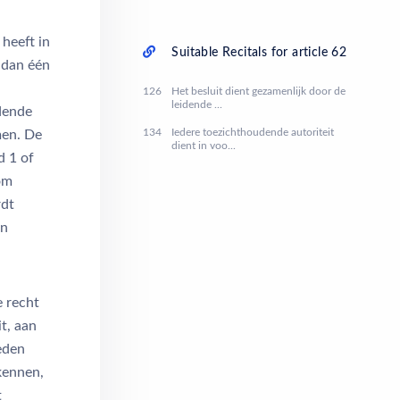
heeft in
Suitable Recitals for article 62
 dan één
126
Het besluit dient gezamenlijk door de
leidende ...
udende
134
Iedere toezichthoudende autoriteit
men. De
dient in voo...
d 1 of
 om
rdt
en
e recht
t, aan
eden
kennen,
t