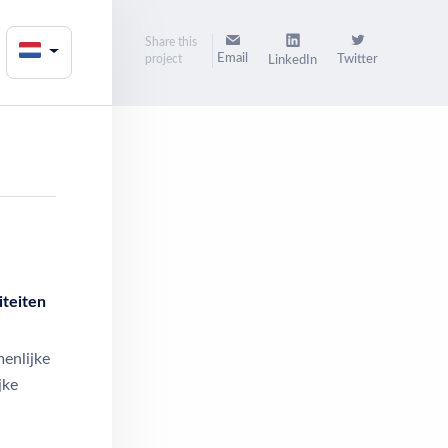
Share this
Email
project
Twitter
LinkedIn
iteiten
enlijke
jke