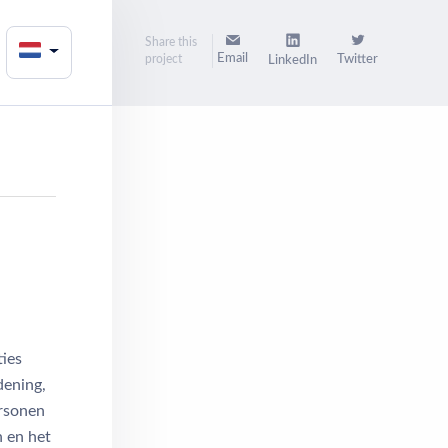
Share this
Email
project
Twitter
LinkedIn
ties
dening,
ersonen
 en het