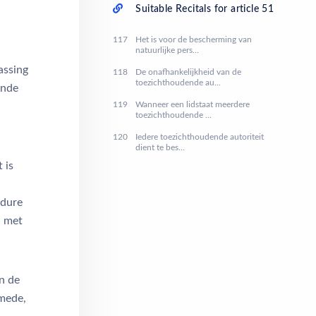
Suitable Recitals for article 51
117
Het is voor de bescherming van
natuurlijke pers...
assing
118
De onafhankelijkheid van de
toezichthoudende au...
ende
119
Wanneer een lidstaat meerdere
toezichthoudende ...
120
Iedere toezichthoudende autoriteit
dient te bes...
 is
edure
d met
an de
smede,