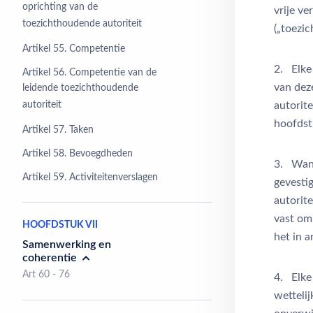
oprichting van de
vrije v
toezichthoudende autoriteit
(„toezic
Artikel 55. Competentie
2. Elke
Artikel 56. Competentie van de
van dez
leidende toezichthoudende
autoriteit
autorit
hoofdstu
Artikel 57. Taken
Artikel 58. Bevoegdheden
3. Wann
Artikel 59. Activiteitenverslagen
gevestig
autorit
vast om
HOOFDSTUK VII
het in 
Samenwerking en
coherentie
Art 60 - 76
4. Elke 
wettelij