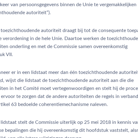
erkeer van persoonsgegevens binnen de Unie te vergemakkelijken
hthoudende autoriteit”).
 toezichthoudende autoriteit draagt bij tot de consequente toep
e verordening in de hele Unie. Daartoe werken de toezichthoud
eiten onderling en met de Commissie samen overeenkomstig
k VII.
eer er in een lidstaat meer dan één toezichthoudende autoriteit
d, wijst die lidstaat de toezichthoudende autoriteit aan die die
eiten in het Comité moet vertegenwoordigen en stelt hij de proc
 ervoor te zorgen dat de andere autoriteiten de regels in verban
artikel 63 bedoelde coherentiemechanisme naleven.
lidstaat stelt de Commissie uiterlijk op 25 mei 2018 in kennis v
ke bepalingen die hij overeenkomstig dit hoofdstuk vaststelt, al