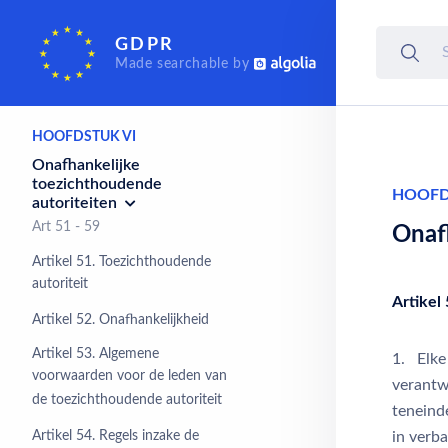
persoonsgegevens aan derde
landen of internationale
GDPR
organisaties
Made searchable by
Art 44 - 50
HOOFDSTUK VI
Onafhankelijke
toezichthoudende
HOOFD
autoriteiten
Art 51 - 59
Onaf
Artikel 51. Toezichthoudende
autoriteit
Artikel
Artikel 52. Onafhankelijkheid
Artikel 53. Algemene
1. Elke
voorwaarden voor de leden van
verantw
de toezichthoudende autoriteit
teneind
Artikel 54. Regels inzake de
in verb