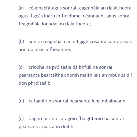
(a) céannacht agus sonraí teagmhála an rialaitheora
agus, i gcás inarb infheidhme, céannacht agus sonraí
teagmhála ionadaí an rialaitheora;
(b) sonraí teagmhála an oifigigh cosanta sonraí, más
ann dó, más infheidhme;
(c) críocha na próiseála dá bhfuil na sonraí
pearsanta beartaithe chomh maith leis an mbunús dlí
don phróiseáil;
(d) catagóirí na sonraí pearsanta lena mbaineann;
(e) faighteoirí nó catagóirí fhaighteoirí na sonraí
pearsanta, más ann dóibh;