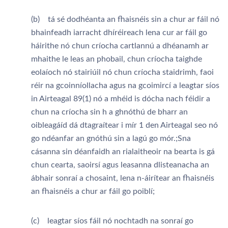
(b) tá sé dodhéanta an fhaisnéis sin a chur ar fáil nó
bhainfeadh iarracht dhíréireach lena cur ar fáil go
háirithe nó chun críocha cartlannú a dhéanamh ar
mhaithe le leas an phobail, chun críocha taighde
eolaíoch nó stairiúil nó chun críocha staidrimh, faoi
réir na gcoinníollacha agus na gcoimircí a leagtar síos
in Airteagal 89(1) nó a mhéid is dócha nach féidir a
chun na críocha sin h a ghnóthú de bharr an
oibleagáíd dá dtagraítear i mír 1 den Airteagal seo nó
go ndéanfar an gnóthú sin a lagú go mór.;Sna
cásanna sin déanfaidh an rialaitheoir na bearta is gá
chun cearta, saoirsí agus leasanna dlisteanacha an
ábhair sonraí a chosaint, lena n-áirítear an fhaisnéis
an fhaisnéis a chur ar fáil go poiblí;
(c) leagtar síos fáil nó nochtadh na sonraí go