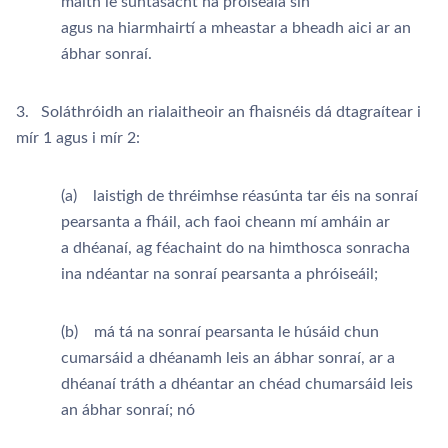
maith le suntasacht na próiseála sin
agus na hiarmhairtí a mheastar a bheadh aici ar an
ábhar sonraí.
3. Soláthróidh an rialaitheoir an fhaisnéis dá dtagraítear i
mír 1 agus i mír 2:
(a) laistigh de thréimhse réasúnta tar éis na sonraí
pearsanta a fháil, ach faoi cheann mí amháin ar
a dhéanaí, ag féachaint do na himthosca sonracha
ina ndéantar na sonraí pearsanta a phróiseáil;
(b) má tá na sonraí pearsanta le húsáid chun
cumarsáid a dhéanamh leis an ábhar sonraí, ar a
dhéanaí tráth a dhéantar an chéad chumarsáid leis
an ábhar sonraí; nó