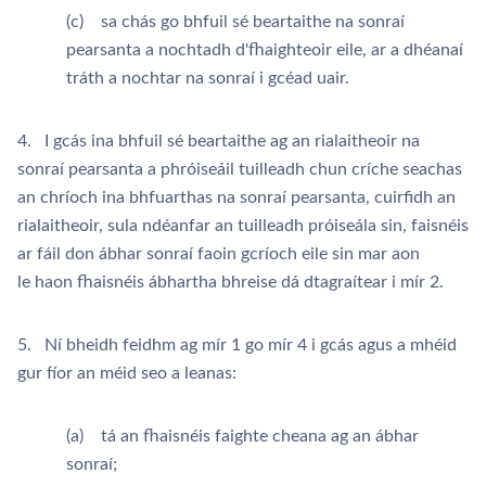
(c) sa chás go bhfuil sé beartaithe na sonraí
pearsanta a nochtadh d'fhaighteoir eile, ar a dhéanaí
tráth a nochtar na sonraí i gcéad uair.
4. I gcás ina bhfuil sé beartaithe ag an rialaitheoir na
sonraí pearsanta a phróiseáil tuilleadh chun críche seachas
an chríoch ina bhfuarthas na sonraí pearsanta, cuirfidh an
rialaitheoir, sula ndéanfar an tuilleadh próiseála sin, faisnéis
ar fáil don ábhar sonraí faoin gcríoch eile sin mar aon
le haon fhaisnéis ábhartha bhreise dá dtagraítear i mír 2.
5. Ní bheidh feidhm ag mír 1 go mír 4 i gcás agus a mhéid
gur fíor an méid seo a leanas:
(a) tá an fhaisnéis faighte cheana ag an ábhar
sonraí;