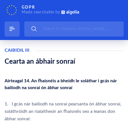
GDPR
Made searchable by
CAIBIDIL III
Cearta an ábhair sonraí
Airteagal 14. An fhaisnéis a bheidh le soláthar i gcás nár
bailíodh na sonraí ón ábhar sonraí
1. I gcás nár bailíodh na sonraí pearsanta ón ábhar sonraí,
soláthróidh an rialaitheoir an fhaisnéis seo a leanas don
ábhar sonraí: