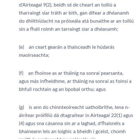
d'Airteagal 9(2), beidh sé de cheart an toiliú a
tharraingt siar tráth ar bith, gan difear a dhéanamh
do dhlíthiúlacht na próiseála atá bunaithe ar an toiliú
sin a fháil roimh an tarraingt siar a dhéanamh;
(e) an ceart gearán a thaisceadh le húdarás
maoirseachta;
(f) an fhoinse as ar tháinig na sonraí pearsanta,
agus más infheidhme, ar tháinig na sonraí as foinsí a
bhfuil rochtain ag an bpobal orthu; agus
(g) is ann do chinnteoireacht uathoibrithe, lena n-
áirítear próifíliú dá dtagraítear in Airteagal 22(1) agus
(4) agus sna cásanna sin ar a laghad, d'fhaisnéis a
bhaineann leis an loighic a bheidh i gceist, chomh