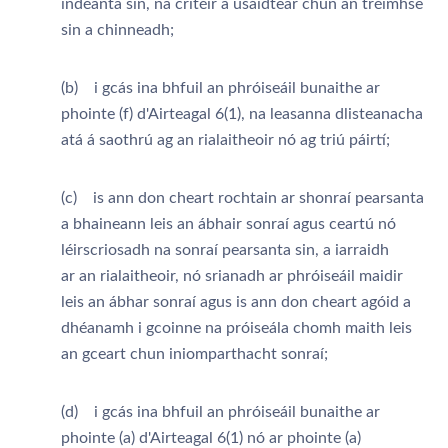
indéanta sin, na critéir a úsáidtear chun an tréimhse
sin a chinneadh;
(b) i gcás ina bhfuil an phróiseáil bunaithe ar
phointe (f) d'Airteagal 6(1), na leasanna dlisteanacha
atá á saothrú ag an rialaitheoir nó ag triú páirtí;
(c) is ann don cheart rochtain ar shonraí pearsanta
a bhaineann leis an ábhair sonraí agus ceartú nó
léirscriosadh na sonraí pearsanta sin, a iarraidh
ar an rialaitheoir, nó srianadh ar phróiseáil maidir
leis an ábhar sonraí agus is ann don cheart agóid a
dhéanamh i gcoinne na próiseála chomh maith leis
an gceart chun iniomparthacht sonraí;
(d) i gcás ina bhfuil an phróiseáil bunaithe ar
phointe (a) d'Airteagal 6(1) nó ar phointe (a)