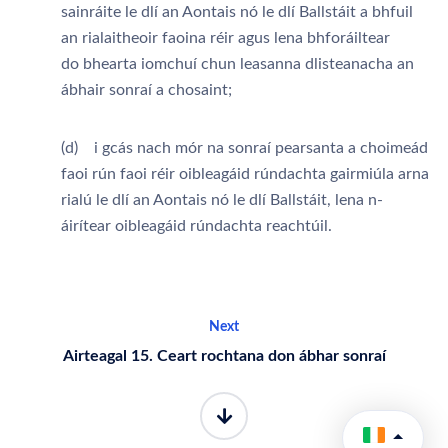
sainráite le dlí an Aontais nó le dlí Ballstáit a bhfuil
an rialaitheoir faoina réir agus lena bhforáiltear
do bhearta iomchuí chun leasanna dlisteanacha an
ábhair sonraí a chosaint;
(d) i gcás nach mór na sonraí pearsanta a choimeád
faoi rún faoi réir oibleagáid rúndachta gairmiúla arna
rialú le dlí an Aontais nó le dlí Ballstáit, lena n-
áirítear oibleagáid rúndachta reachtúil.
Next
Airteagal 15. Ceart rochtana don ábhar sonraí