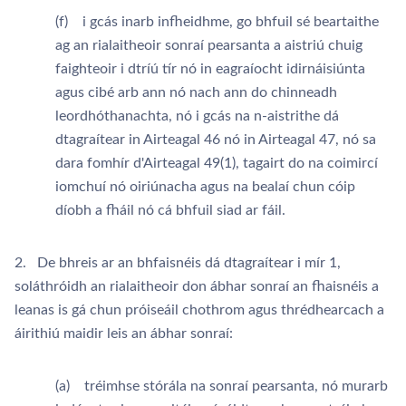
(f) i gcás inarb infheidhme, go bhfuil sé beartaithe
ag an rialaitheoir sonraí pearsanta a aistriú chuig
faighteoir i dtríú tír nó in eagraíocht idirnáisiúnta
agus cibé arb ann nó nach ann do chinneadh
leordhóthanachta, nó i gcás na n-aistrithe dá
dtagraítear in Airteagal 46 nó in Airteagal 47, nó sa
dara fomhír d'Airteagal 49(1), tagairt do na coimircí
iomchuí nó oiriúnacha agus na bealaí chun cóip
díobh a fháil nó cá bhfuil siad ar fáil.
2. De bhreis ar an bhfaisnéis dá dtagraítear i mír 1,
soláthróidh an rialaitheoir don ábhar sonraí an fhaisnéis a
leanas is gá chun próiseáil chothrom agus thrédhearcach a
áirithiú maidir leis an ábhar sonraí:
(a) tréimhse stórála na sonraí pearsanta, nó murarb