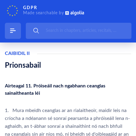
GDPR
Made searchable by
CAIBIDIL II
Prionsabail
Airteagal 11. Próiseáil nach ngabhann ceanglas
sainaitheanta léi
1. Mura mbeidh ceanglas ar an rialaitheoir, maidir leis na
críocha a ndéanann sé sonraí pearsanta a phróiseáil lena n-
aghaidh, an t-ábhar sonraí a shainaithint nó nach bhfuil
na ceanglais sin air níos mó, ní bheidh sé d'oibleagáid ar an