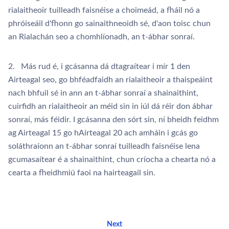
rialaitheoir tuilleadh faisnéise a choimeád, a fháil nó a
phróiseáil d'fhonn go sainaithneoidh sé, d'aon toisc chun
an Rialachán seo a chomhlíonadh, an t-ábhar sonraí.
2. Más rud é, i gcásanna dá dtagraítear i mír 1 den
Airteagal seo, go bhféadfaidh an rialaitheoir a thaispeáint
nach bhfuil sé in ann an t-ábhar sonraí a shainaithint,
cuirfidh an rialaitheoir an méid sin in iúl dá réir don ábhar
sonraí, más féidir. I gcásanna den sórt sin, ní bheidh feidhm
ag Airteagal 15 go hAirteagal 20 ach amháin i gcás go
soláthraíonn an t-ábhar sonraí tuilleadh faisnéise lena
gcumasaítear é a shainaithint, chun críocha a chearta nó a
cearta a fheidhmiú faoi na hairteagail sin.
Next