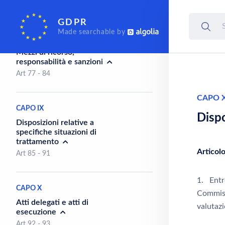
Art 60 - 76
GDPR
Made searchable by
CAPO VIII
Mezzi di ricorso,
responsabilità e sanzioni
Art 77 - 84
CAPO X
CAPO IX
Dispo
Disposizioni relative a
specifiche situazioni di
trattamento
Articol
Art 85 - 91
1. Entr
CAPO X
Commiss
Atti delegati e atti di
valutaz
esecuzione
Art 92 - 93