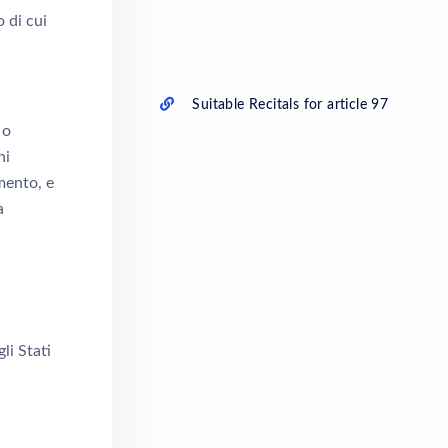
 di cui
Suitable Recitals for article 97
 o
ni
mento, e
a
li Stati