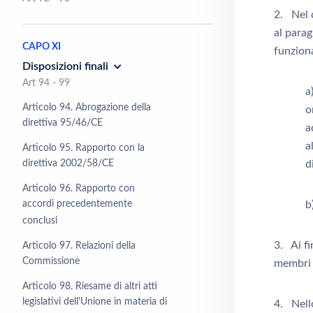
2. Nel c
al parag
CAPO XI
funzion
Disposizioni finali
Art 94 - 99
a
Articolo 94. Abrogazione della
o
direttiva 95/46/CE
a
a
Articolo 95. Rapporto con la
direttiva 2002/58/CE
d
Articolo 96. Rapporto con
accordi precedentemente
b
conclusi
3. Ai fi
Articolo 97. Relazioni della
Commissione
membri e
Articolo 98. Riesame di altri atti
legislativi dell'Unione in materia di
4. Nello