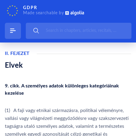
GDPR
Made searchable by
II. FEJEZET
Elvek
9. cikk. A személyes adatok különleges kategóriáinak
kezelése
(1) A faji vagy etnikai származásra, politikai véleményre,
vallási vagy világnézeti meggyőződésre vagy szakszervezeti
tagságra utaló személyes adatok, valamint a természetes
személyek egyedi azonosítását célzó genetikai és