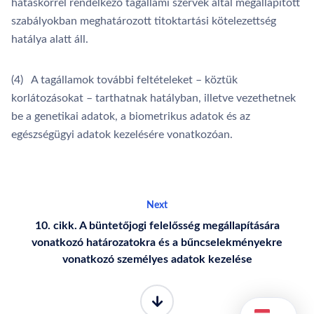
hatáskörrel rendelkező tagállami szervek által megállapított
szabályokban meghatározott titoktartási kötelezettség
hatálya alatt áll.
(4) A tagállamok további feltételeket – köztük
korlátozásokat – tarthatnak hatályban, illetve vezethetnek
be a genetikai adatok, a biometrikus adatok és az
egészségügyi adatok kezelésére vonatkozóan.
Next
10. cikk. A büntetőjogi felelősség megállapítására
vonatkozó határozatokra és a bűncselekményekre
vonatkozó személyes adatok kezelése