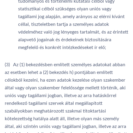
tudományos és történelmi kutatási célból vagy
statisztikai célból szükséges olyan uniós vagy
tagállami jog alapján, amely arányos az elérni kívánt
céllal, tiszteletben tartja a személyes adatok
védelméhez való jog lényeges tartalmát, és az érintett
alapvető jogainak és érdekeinek biztosítására
megfelelő és konkrét intézkedéseket ír elő;
(3) Az (1) bekezdésben említett személyes adatokat abban
az esetben lehet a (2) bekezdés h) pontjában említett
célokból kezelni, ha ezen adatok kezelése olyan szakember
által vagy olyan szakember felelőssége mellett történik, aki
uniós vagy tagállami jogban, illetve az arra hatáskörrel
rendelkező tagállami szervek által megállapított
szabályokban meghatározott szakmai titoktartási
kötelezettség hatálya alatt áll, illetve olyan más személy
által, aki szintén uniós vagy tagállami jogban, illetve az arra