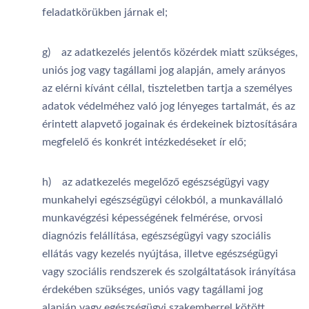
feladatkörükben járnak el;
g) az adatkezelés jelentős közérdek miatt szükséges,
uniós jog vagy tagállami jog alapján, amely arányos
az elérni kívánt céllal, tiszteletben tartja a személyes
adatok védelméhez való jog lényeges tartalmát, és az
érintett alapvető jogainak és érdekeinek biztosítására
megfelelő és konkrét intézkedéseket ír elő;
h) az adatkezelés megelőző egészségügyi vagy
munkahelyi egészségügyi célokból, a munkavállaló
munkavégzési képességének felmérése, orvosi
diagnózis felállítása, egészségügyi vagy szociális
ellátás vagy kezelés nyújtása, illetve egészségügyi
vagy szociális rendszerek és szolgáltatások irányítása
érdekében szükséges, uniós vagy tagállami jog
alapján vagy egészségügyi szakemberrel kötött