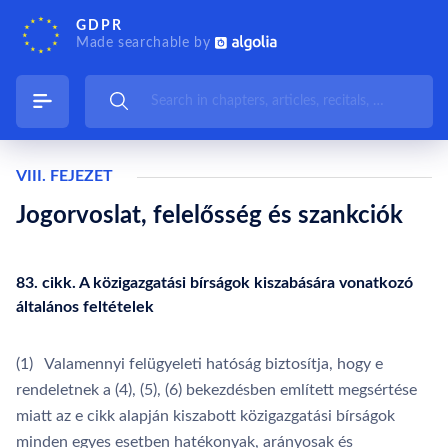
GDPR
Made searchable by
VIII. FEJEZET
Jogorvoslat, felelősség és szankciók
83. cikk. A közigazgatási bírságok kiszabására vonatkozó
általános feltételek
(1) Valamennyi felügyeleti hatóság biztosítja, hogy e
rendeletnek a (4), (5), (6) bekezdésben említett megsértése
miatt az e cikk alapján kiszabott közigazgatási bírságok
minden egyes esetben hatékonyak, arányosak és