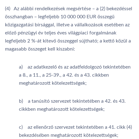
(4) Az alábbi rendelkezések megsértése – a (2) bekezdéssel
összhangban – legfeljebb 10 000 000 EUR összegű
közigazgatási bírsággal, illetve a vállalkozások esetében az
előző pénzügyi év teljes éves világpiaci forgalmának
legfeljebb 2 %-át kitevő összeggel sújtható; a kettő közül a
magasabb összeget kell kiszabni:
a) az adatkezelő és az adatfeldolgozó tekintetében
a 8., a 11., a 25-39., a 42. és a 43. cikkben
meghatározott kötelezettségek;
b) a tanúsító szervezet tekintetében a 42. és 43.
cikkben meghatározott kötelezettségek;
c) az ellenőrző szervezet tekintetében a 41. cikk (4)
bekezdésében meghatározott kötelezettségek;