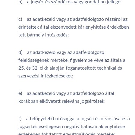
b) a jogsértés szándékos vagy gondatlan jellege;
c) az adatkezelő vagy az adatfeldolgozó részéről az
érintettek által elszenvedett kár enyhítése érdekében
tett bármely intézkedés;
d) az adatkezelő vagy az adatfeldolgozó
felelősségének mértéke, figyelembe véve az általa a
25. és 32. cikk alapján foganatosított technikai és
szervezési intézkedéseket;
e) az adatkezelő vagy az adatfeldolgozó által
korábban elkövetett releváns jogsértések;
f) a felügyeleti hatósággal a jogsértés orvoslása és a
jogsértés esetlegesen negatív hatásainak enyhítése
érdekében folytatott együttműködés mértéke;