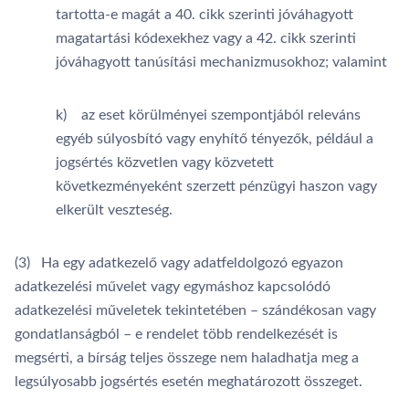
tartotta-e magát a 40. cikk szerinti jóváhagyott
magatartási kódexekhez vagy a 42. cikk szerinti
jóváhagyott tanúsítási mechanizmusokhoz; valamint
k) az eset körülményei szempontjából releváns
egyéb súlyosbító vagy enyhítő tényezők, például a
jogsértés közvetlen vagy közvetett
következményeként szerzett pénzügyi haszon vagy
elkerült veszteség.
(3) Ha egy adatkezelő vagy adatfeldolgozó egyazon
adatkezelési művelet vagy egymáshoz kapcsolódó
adatkezelési műveletek tekintetében – szándékosan vagy
gondatlanságból – e rendelet több rendelkezését is
megsérti, a bírság teljes összege nem haladhatja meg a
legsúlyosabb jogsértés esetén meghatározott összeget.