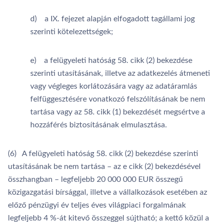
d) a IX. fejezet alapján elfogadott tagállami jog
szerinti kötelezettségek;
e) a felügyeleti hatóság 58. cikk (2) bekezdése
szerinti utasításának, illetve az adatkezelés átmeneti
vagy végleges korlátozására vagy az adatáramlás
felfüggesztésére vonatkozó felszólításának be nem
tartása vagy az 58. cikk (1) bekezdését megsértve a
hozzáférés biztosításának elmulasztása.
(6) A felügyeleti hatóság 58. cikk (2) bekezdése szerinti
utasításának be nem tartása – az e cikk (2) bekezdésével
összhangban – legfeljebb 20 000 000 EUR összegű
közigazgatási bírsággal, illetve a vállalkozások esetében az
előző pénzügyi év teljes éves világpiaci forgalmának
legfeljebb 4 %-át kitevő összeggel sújtható; a kettő közül a