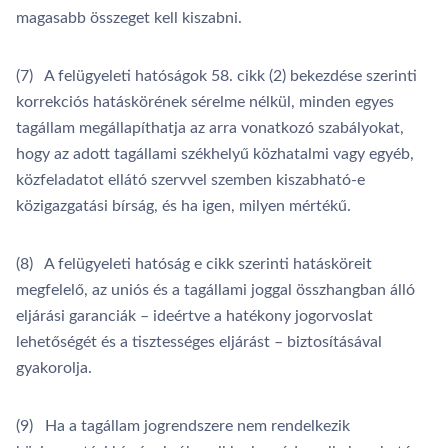
magasabb összeget kell kiszabni.
(7) A felügyeleti hatóságok 58. cikk (2) bekezdése szerinti
korrekciós hatáskörének sérelme nélkül, minden egyes
tagállam megállapíthatja az arra vonatkozó szabályokat,
hogy az adott tagállami székhelyű közhatalmi vagy egyéb,
közfeladatot ellátó szervvel szemben kiszabható-e
közigazgatási bírság, és ha igen, milyen mértékű.
(8) A felügyeleti hatóság e cikk szerinti hatásköreit
megfelelő, az uniós és a tagállami joggal összhangban álló
eljárási garanciák – ideértve a hatékony jogorvoslat
lehetőségét és a tisztességes eljárást – biztosításával
gyakorolja.
(9) Ha a tagállam jogrendszere nem rendelkezik