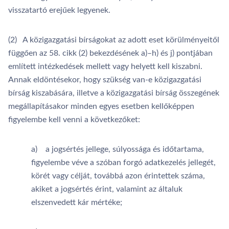
visszatartó erejűek legyenek.
(2) A közigazgatási bírságokat az adott eset körülményeitől
függően az 58. cikk (2) bekezdésének a)–h) és j) pontjában
említett intézkedések mellett vagy helyett kell kiszabni.
Annak eldöntésekor, hogy szükség van-e közigazgatási
bírság kiszabására, illetve a közigazgatási bírság összegének
megállapításakor minden egyes esetben kellőképpen
figyelembe kell venni a következőket:
a) a jogsértés jellege, súlyossága és időtartama,
figyelembe véve a szóban forgó adatkezelés jellegét,
körét vagy célját, továbbá azon érintettek száma,
akiket a jogsértés érint, valamint az általuk
elszenvedett kár mértéke;