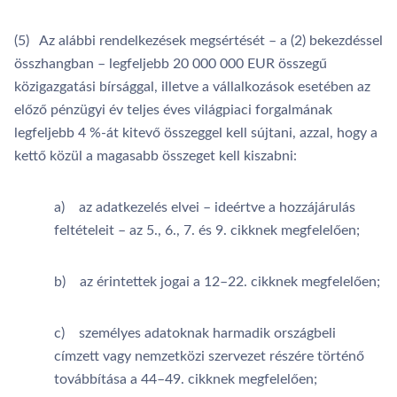
(5) Az alábbi rendelkezések megsértését – a (2) bekezdéssel
összhangban – legfeljebb 20 000 000 EUR összegű
közigazgatási bírsággal, illetve a vállalkozások esetében az
előző pénzügyi év teljes éves világpiaci forgalmának
legfeljebb 4 %-át kitevő összeggel kell sújtani, azzal, hogy a
kettő közül a magasabb összeget kell kiszabni:
a) az adatkezelés elvei – ideértve a hozzájárulás
feltételeit – az 5., 6., 7. és 9. cikknek megfelelően;
b) az érintettek jogai a 12–22. cikknek megfelelően;
c) személyes adatoknak harmadik országbeli
címzett vagy nemzetközi szervezet részére történő
továbbítása a 44–49. cikknek megfelelően;