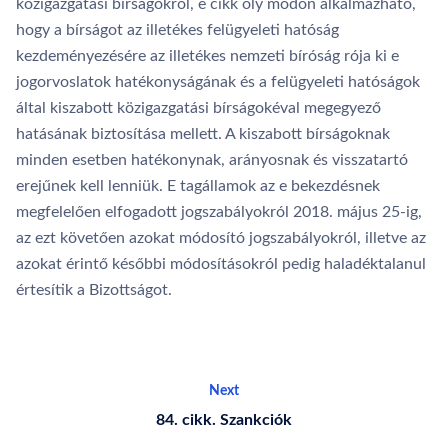
közigazgatási bírságokról, e cikk oly módon alkalmazható,
hogy a bírságot az illetékes felügyeleti hatóság
kezdeményezésére az illetékes nemzeti bíróság rója ki e
jogorvoslatok hatékonyságának és a felügyeleti hatóságok
által kiszabott közigazgatási bírságokéval megegyező
hatásának biztosítása mellett. A kiszabott bírságoknak
minden esetben hatékonynak, arányosnak és visszatartó
erejűnek kell lenniük. E tagállamok az e bekezdésnek
megfelelően elfogadott jogszabályokról 2018. május 25-ig,
az ezt követően azokat módosító jogszabályokról, illetve az
azokat érintő későbbi módosításokról pedig haladéktalanul
értesítik a Bizottságot.
Next
84. cikk. Szankciók