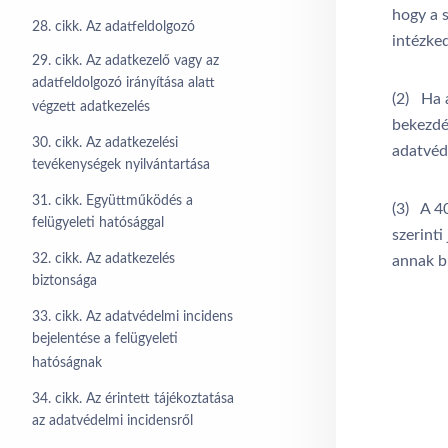
hogy a 
28. cikk. Az adatfeldolgozó
intézked
29. cikk. Az adatkezelő vagy az
adatfeldolgozó irányítása alatt
(2) Ha 
végzett adatkezelés
bekezdé
30. cikk. Az adatkezelési
adatvéd
tevékenységek nyilvántartása
31. cikk. Együttműködés a
(3) A 40
felügyeleti hatósággal
szerint
32. cikk. Az adatkezelés
annak bi
biztonsága
33. cikk. Az adatvédelmi incidens
bejelentése a felügyeleti
hatóságnak
34. cikk. Az érintett tájékoztatása
az adatvédelmi incidensről