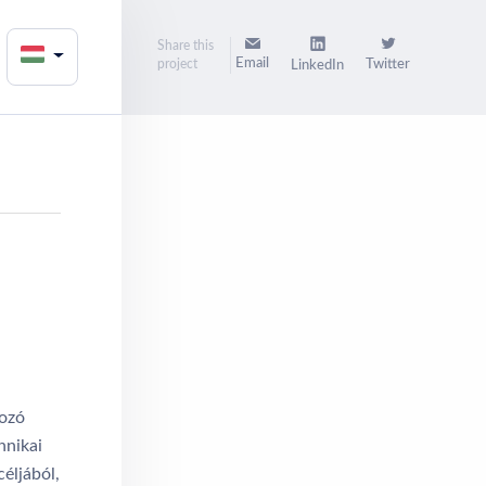
Share this
Email
project
Twitter
LinkedIn
,
tozó
hnikai
céljából,