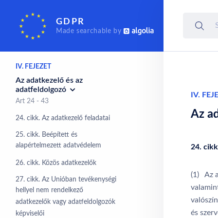
III. FEJEZET
GDPR
Az érintett jogai
Made searchable by
Art 12 - 23
IV. FEJEZET
Az adatkezelő és az
adatfeldolgozó
IV. FEJ
Art 24 - 43
Az ad
24. cikk. Az adatkezelő feladatai
25. cikk. Beépített és
alapértelmezett adatvédelem
24. cikk
26. cikk. Közös adatkezelők
(1) Az a
27. cikk. Az Unióban tevékenységi
valamint
hellyel nem rendelkező
valószí
adatkezelők vagy adatfeldolgozók
és szerv
képviselői