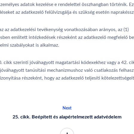
személyes adatok kezelése e rendelettel összhangban történik. Ez
éseket az adatkezelő felülvizsgálja és szükség esetén naprakésszé
az az adatkezelési tevékenység vonatkozásában arányos, az (1)
sben említett intézkedések részeként az adatkezelő megfelelő be
elmi szabályokat is alkalmaz.
. cikk szerinti jóváhagyott magatartási kódexekhez vagy a 42. ci
i jóváhagyott tanúsítási mechanizmushoz való csatlakozás felhas
zonyítása részeként, hogy az adatkezelő teljesíti kötelezettségeit
Next
25. cikk. Beépített és alapértelmezett adatvédelem