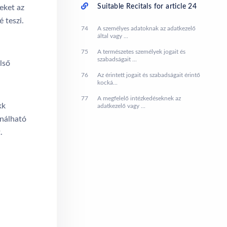
Suitable Recitals for article 24
eket az
 teszi.
74
A személyes adatoknak az adatkezelő
által vagy ...
75
A természetes személyek jogait és
szabadságait ...
lső
76
Az érintett jogait és szabadságait érintő
kocká...
77
A megfelelő intézkedéseknek az
kk
adatkezelő vagy ...
ználható
.