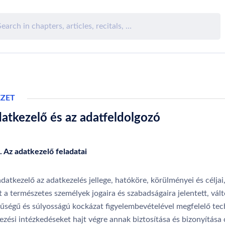
EZET
atkezelő és az adatfeldolgozó
. Az adatkezelő feladatai
datkezelő az adatkezelés jellege, hatóköre, körülményei és céljai
 a természetes személyek jogaira és szabadságaira jelentett, vál
nűségű és súlyosságú kockázat figyelembevételével megfelelő tec
ezési intézkedéseket hajt végre annak biztosítása és bizonyítása 