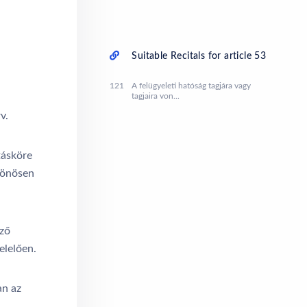
Suitable Recitals for article 53
121
A felügyeleti hatóság tagjára vagy
tagjaira von...
v.
tásköre
ülönösen
ező
elelően.
an az