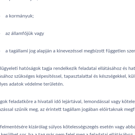
 a kormányuk;
 az államfőjük vagy
 a tagállami jog alapján a kinevezéssel megbízott független szer
lügyeleti hatóságok tagja rendelkezik feladatai ellátásához és ha
ásához szükséges képesítéssel, tapasztalattal és készségekkel, k
lyes adatok védelme területén.
gok feladatköre a hivatali idő lejártával, lemondással vagy kötel
zással szűnik meg, az érintett tagállam jogában előírtaknak megf
 felmentésére kizárólag súlyos kötelességszegés esetén vagy abb
kerülhet sor, ha a tag már nem felel meg a feladatai ellátásához