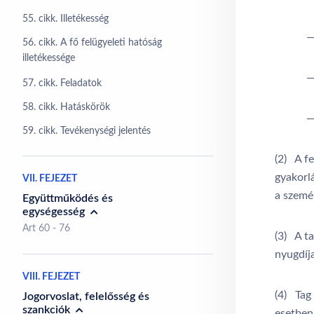
55. cikk. Illetékesség
—
56. cikk. A fő felügyeleti hatóság
illetékessége
—
57. cikk. Feladatok
58. cikk. Hatáskörök
—
59. cikk. Tevékenységi jelentés
(2) A fe
gyakorl
VII. FEJEZET
a szemé
Együttműködés és
egységesség
Art 60 - 76
(3) A ta
nyugdíja
VIII. FEJEZET
(4) Tag
Jogorvoslat, felelősség és
szankciók
esetben 