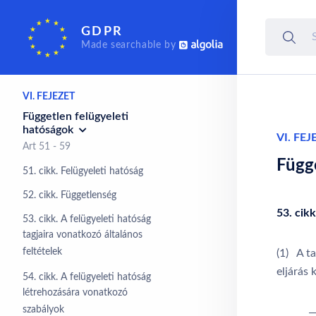
nemzetközi szervezetek
részére történő
GDPR
továbbítása
Made searchable by
Art 44 - 50
VI. FEJEZET
Független felügyeleti
hatóságok
VI. FEJ
Art 51 - 59
Függe
51. cikk. Felügyeleti hatóság
52. cikk. Függetlenség
53. cikk
53. cikk. A felügyeleti hatóság
tagjaira vonatkozó általános
feltételek
(1) A ta
eljárás 
54. cikk. A felügyeleti hatóság
létrehozására vonatkozó
szabályok
—