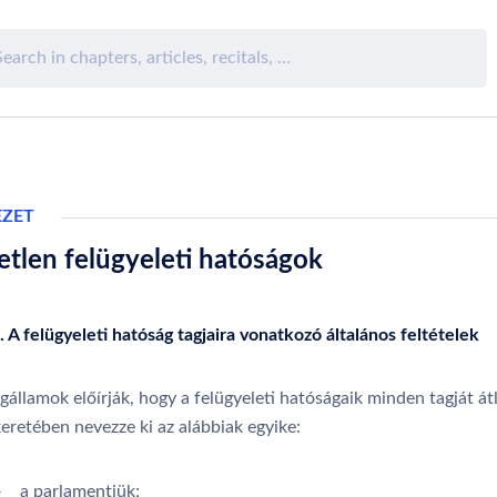
EZET
tlen felügyeleti hatóságok
. A felügyeleti hatóság tagjaira vonatkozó általános feltételek
gállamok előírják, hogy a felügyeleti hatóságaik minden tagját át
keretében nevezze ki az alábbiak egyike:
 a parlamentjük;