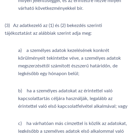
milyen jelentőséggel, és az érintettre nézve milyen
várható következményekkel bír.
(3) Az adatkezelő az (1) és (2) bekezdés szerinti
tájékoztatást az alábbiak szerint adja meg:
a) a személyes adatok kezelésének konkrét
körülményeit tekintetbe véve, a személyes adatok
megszerzésétől számított észszerű határidőn, de
legkésőbb egy hónapon belül;
b) ha a személyes adatokat az érintettel való
kapcsolattartás céljára használják, legalább az
érintettel való első kapcsolatfelvétel alkalmával; vagy
c) ha várhatóan más címzettel is közlik az adatokat,
legkésőbb a személyes adatok első alkalommal való