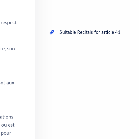
 respect
Suitable Recitals for article 41
te, son
ont aux
mations
 ou est
t pour