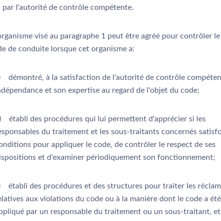
n par l'autorité de contrôle compétente.
rganisme visé au paragraphe 1 peut être agréé pour contrôler le
de de conduite lorsque cet organisme a:
) démontré, à la satisfaction de l'autorité de contrôle compéten
ndépendance et son expertise au regard de l'objet du code;
) établi des procédures qui lui permettent d'apprécier si les
esponsables du traitement et les sous-traitants concernés satisf
onditions pour appliquer le code, de contrôler le respect de ses
ispositions et d'examiner périodiquement son fonctionnement;
) établi des procédures et des structures pour traiter les récla
elatives aux violations du code ou à la manière dont le code a été
ppliqué par un responsable du traitement ou un sous-traitant, e