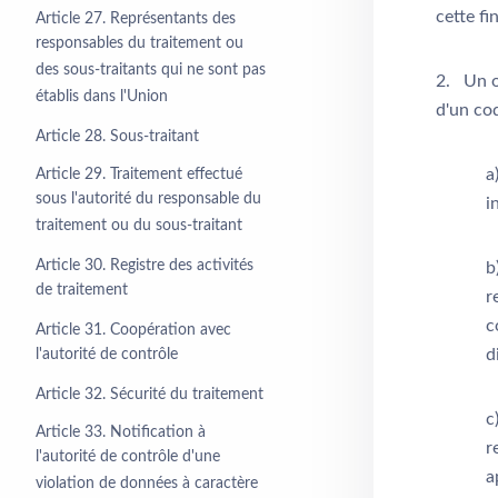
cette fi
Article 27. Représentants des
responsables du traitement ou
des sous-traitants qui ne sont pas
2. Un o
établis dans l'Union
d'un co
Article 28. Sous-traitant
a
Article 29. Traitement effectué
sous l'autorité du responsable du
i
traitement ou du sous-traitant
Article 30. Registre des activités
b
de traitement
r
c
Article 31. Coopération avec
d
l'autorité de contrôle
Article 32. Sécurité du traitement
c
Article 33. Notification à
r
l'autorité de contrôle d'une
a
violation de données à caractère