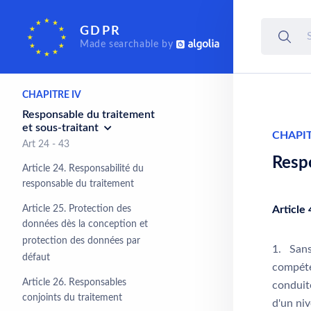
Droits de la personne
GDPR
concernée
Made searchable by
Art 12 - 23
CHAPITRE IV
Responsable du traitement
et sous-traitant
CHAPIT
Art 24 - 43
Respo
Article 24. Responsabilité du
responsable du traitement
Article 25. Protection des
Article
données dès la conception et
protection des données par
1. Sans 
défaut
compéten
Article 26. Responsables
conduite
conjoints du traitement
d'un niv