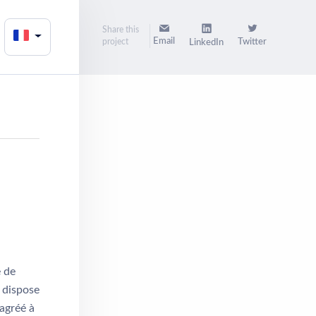
Share this
Email
project
Twitter
LinkedIn
e de
i dispose
 agréé à