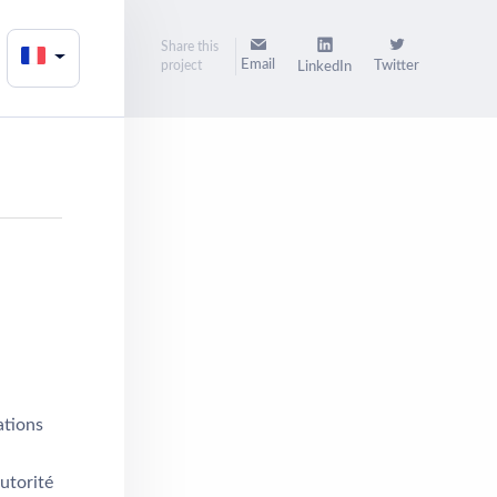
Share this
Email
project
Twitter
LinkedIn
ations
autorité