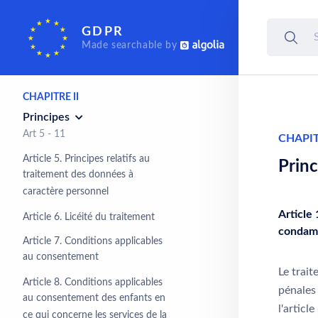
CHAPITRE I
GDPR
Dispositions générales
Made searchable by
Art 1 - 4
CHAPITRE II
Principes
Art 5 - 11
CHAPIT
Article 5. Principes relatifs au
Princ
traitement des données à
caractère personnel
Article
Article 6. Licéité du traitement
condamn
Article 7. Conditions applicables
au consentement
Le trai
Article 8. Conditions applicables
pénales
au consentement des enfants en
l'articl
ce qui concerne les services de la