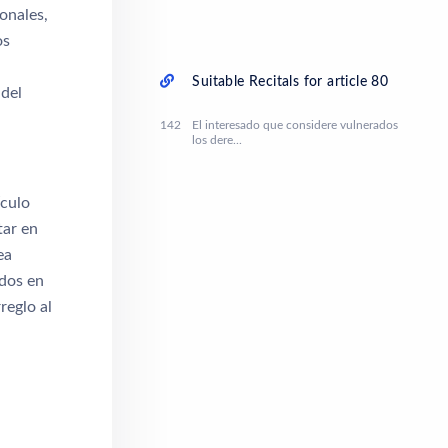
onales,
os
Suitable Recitals for article 80
 del
142
El interesado que considere vulnerados
los dere...
ículo
tar en
ea
ados en
reglo al