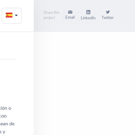
Share this
Email
project
Twitter
LinkedIn
ción o
 con
sean de
s y