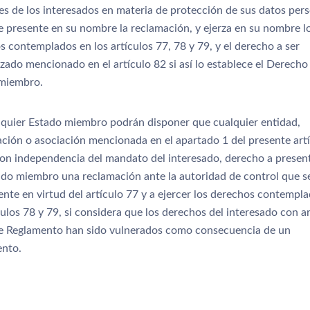
es de los interesados en materia de protección de sus datos pers
e presente en su nombre la reclamación, y ejerza en su nombre l
 contemplados en los artículos 77, 78 y 79, y el derecho a ser
zado mencionado en el artículo 82 si así lo establece el Derecho
miembro.
quier Estado miembro podrán disponer que cualquier entidad,
ación o asociación mencionada en el apartado 1 del presente art
con independencia del mandato del interesado, derecho a presen
ado miembro una reclamación ante la autoridad de control que s
nte en virtud del artículo 77 y a ejercer los derechos contempl
culos 78 y 79, si considera que los derechos del interesado con ar
e Reglamento han sido vulnerados como consecuencia de un
ento.