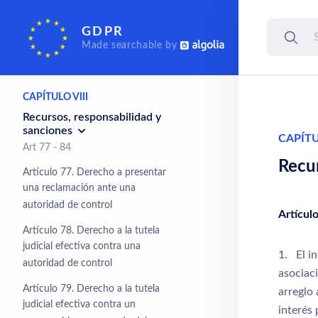
CAPÍTULO VII
GDPR
Cooperación y coherencia
Made searchable by
Art 60 - 76
CAPÍTULO VIII
Recursos, responsabilidad y
sanciones
CAPÍTU
Art 77 - 84
Recur
Artículo 77. Derecho a presentar
una reclamación ante una
autoridad de control
Artícul
Artículo 78. Derecho a la tutela
judicial efectiva contra una
1. El i
autoridad de control
asociac
Artículo 79. Derecho a la tutela
arreglo
judicial efectiva contra un
interés 